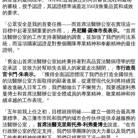
的審核，授予認證，其認證標準涵蓋近350項衡量品質和成效
的要求。
「公眾安全是我的首要任務——而首席法醫辦公室在實現這一
目標中起著至關重要的作用，」
丹尼爾·羅偉市長表示。
“首席
法醫辦公室的工作支持著關鍵的調查，並加強了我們的司法系
統，而這項國家認證是對整個團隊專業精神和奉獻精神的最佳
證明。”
「舊金山首席法醫辦公室始終秉持著對高品質法醫病理學的堅
定承諾，並致力於幫助失去親人的家庭走出關閉，」
市行政長
官卡門·朱表示。
「獲得全面認證體現了我們在打造全國領先
的法醫辦公室方面取得的顯著進展，從運營現代化到將持續質
量改進融入日常工作，我們都做出了不懈努力。我要感謝利弗
曼博士和首席法醫辦公室全體成員的專業精神、敬業精神和持
續卓越的工作表現。”
「五年前我上任之初，目標就很明確——建立一個符合最高專
業標準、為三藩市市民和我們的城市合作伙伴提供卓越服務的
法醫辦公室，」
首席法醫克里斯托弗·利弗曼博士
說道。 “在市
行政辦公室的堅定支持、我們領導團隊的強大力量以及我們員
工的奉獻精神的推動下，我們已經實現了這一願景。”