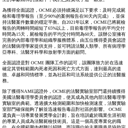
為獲得全面認證，OCME必須持續滿足以下要求：及時完成屍
檢和毒理學報告（至少90%的案例報告在90天內完成），並保
持法醫案件數量的穩定平衡。自2021年以來，OCME已將屍檢
報告的周轉時間縮短了65%以上，目前毒理學報告的平均交付
時間為15天，屍檢報告的平均交付時間為60天。該辦公室擁有
完善的內部毒理學和組織學服務體系，由五位獲得委員會認證
的法醫病理學家提供支持，並可聘請法醫人類學、所有病理學
亞專科、法醫牙科學和放射學方面的顧問。
全面認證是對 OCME 團隊工作的認可，該團隊致力於在迅速
確定其管轄範圍內死者死因和死亡方式方面，達到最高的道
德、卓越和同情標準，並為社區和司法系統提供公正的法醫服
務。
除了獲得NAME認證外，OCME的法醫實驗室部門還持續獲得
美國法醫毒理學委員會的認證，使其成為其他內部法醫毒理學
實驗室的典範。透過擴大檢測範圍和加快檢測速度，法醫實驗
室部門確保能夠了解並迅速報告毒品對社區的影響。 OCME
還負責一項專業發展獎學金計劃，旨在培訓處於職業生涯初期
的專業人員成為法醫屍檢技術員。這是一個高度專業化的職
位，在全國範圍內都難以招聘，而該職位的主要職責是協助完