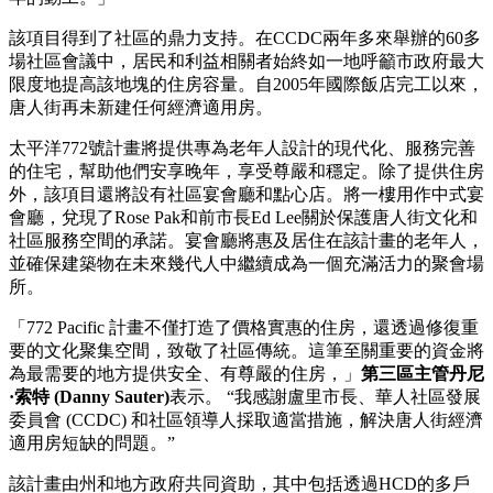
該項目得到了社區的鼎力支持。在CCDC兩年多來舉辦的60多
場社區會議中，居民和利益相關者始終如一地呼籲市政府最大
限度地提高該地塊的住房容量。自2005年國際飯店完工以來，
唐人街再未新建任何經濟適用房。
太平洋772號計畫將提供專為老年人設計的現代化、服務完善
的住宅，幫助他們安享晚年，享受尊嚴和穩定。除了提供住房
外，該項目還將設有社區宴會廳和點心店。將一樓用作中式宴
會廳，兌現了Rose Pak和前市長Ed Lee關於保護唐人街文化和
社區服務空間的承諾。宴會廳將惠及居住在該計畫的老年人，
並確保建築物在未來幾代人中繼續成為一個充滿活力的聚會場
所。
「772 Pacific 計畫不僅打造了價格實惠的住房，還透過修復重
要的文化聚集空間，致敬了社區傳統。這筆至關重要的資金將
為最需要的地方提供安全、有尊嚴的住房，」
第三區主管丹尼
·索特 (Danny Sauter)
表示。 “我感謝盧里市長、華人社區發展
委員會 (CCDC) 和社區領導人採取適當措施，解決唐人街經濟
適用房短缺的問題。”
該計畫由州和地方政府共同資助，其中包括透過HCD的多戶