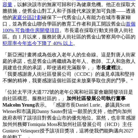
容量
，以解決該市的無家可歸和行為健康危機。他正在採取大
膽措施，使舊金山對工人和子孫後代來說更加可負擔——透過
他的
家庭分區計劃
確保下一代舊金山人有能力在城市養家糊
口，並為舊金山聯合學區的教育工作者和員工開設舊金山
首個
100% 可負擔住房開發項目
。市長還在採取行動支持唐人街社
區。自 1 月以來，服務於唐人街社區的舊金山警察局中心區的
犯罪率今年迄今下降了 40% 以上
。
「新亞洲計畫將成為低收入老年人的生命線。這是對唐人街家
庭的承諾，也是舊金山將繼續為老年人、教師、工人和急救人
員建造住房的承諾，即使過程充滿艱辛，」
市長盧裡
說。
「我要感謝唐人街社區發展公司（CCDC）的遠見卓識和堅持
不懈的精神，我要感謝這個社區從未放棄爭取住房的鬥爭。”
「位於太平洋大道772號的老年公寓和社區宴會廳開發項目是
由社區構思、服務社區的，」
加州社區發展公司執行董事
Malcolm Yeung
表示。 「感謝市長Daniel Lurie、參議員Scott
Wiener和市議員Danny Sauter對這一願景的支持，他們向加州
政府表明了該項目對舊金山市的優先地位。當然，也非常感謝
加州州務卿Tomiquia Moss和加州社區發展公司（HCD）主任
Gustavo Velasquez授予該項目獎項，這將使我們能夠邁向2027
年的動工。」