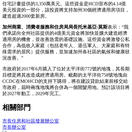
住宅計畫提供的3,350萬美元。這些資金是HCD宣布的4.14億
美元投資的一部分，該投資將支持加州30個經濟適用房項目，
建造超過2000套新房。
加州商業、消費者服務和住房局局長托米基亞·莫斯
表示：“我
們承諾向全州社區提供的4億美元資金將加快並擴大建造經濟
適用房的機會，並改善急需的基礎設施。這些資金將激發公私
合作，為低收入家庭（包括老年人、退伍軍人、大家庭和有特
殊需求的居民）提供服務，並加速加州各社區的氣候和健康狀
況改善。”
市政府於2017年6月購入了位於太平洋街772號的地塊，其長期
目標是將其改造成經濟適用房。毗鄰的太平洋街758號地塊由
CCDC在MOHCD的支持下購得，將在建設貸款結束前移交給
市政府，屆時兩塊地塊將合併為一個開髮用地。預計該項目將
於2027年動工，2029年完工。
相關部門
市長住房和社區發展辦公室
市長辦公室