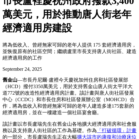
市長盧裡慶祝州政府撥款3,400
萬美元，用於推動唐人街老年
經濟適用房建設
將為低收入、曾經無家可歸的老年人提供 175 套經濟適用房，
並恢復原有的社區空間；繼續盧里市長支持唐人街社區、建造
經濟適用房的工作
September 24, 2025
舊金山
—市長丹尼爾·盧裡今天慶祝加州住房和社區發展部
（HCD）撥付3350萬美元，用於支持舊金山唐人街太平洋大
道772號的改造性經濟適用房計畫。該計畫與唐人街社區發展
中心（CCDC）和市長住房和社區發展辦公室（MOHCD）合
作，將為低收入和曾經無家可歸的老年人建造多達175套新的
經濟適用房，並在一樓建造一個社區宴會廳。
該計畫以市長盧瑞先生在舊金山各地擴大經濟適用房和社會服
務以及支持唐人街社區的工作為基礎。作為
「打破循環」計畫
的一部分，市長盧瑞先生正在大幅
擴大該市的康復和治療床位