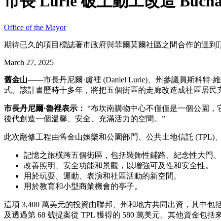
市長 Lurie 破土動工改造 Buc
Office of the Mayor
期待已久的項目標誌著市政府與菲爾莫爾社區之間合作的達到
March 27, 2025
舊金山
——市長丹尼爾·盧裡 (Daniel Lurie)、州參議員斯科特·維
式。該計畫歷時十多年，將把五個街區的走廊改造成社區居民
市長丹尼爾·魯裡表示：
“布坎南購物中心不僅僅是一個公園，它
後代創造一個溫馨、安全、充滿活力的空間。”
此次翻修工程由舊金山娛樂和公園部門、公共土地信託 (TPL
記憶之旅橫跨五個街區，包括裝飾性鋪路、紀念性大門、
改善照明、安全功能和景觀，以增強可及性和安全性。
用於玩耍、運動、表演和社區活動的新空間。
用於教育和小型商業機會的亭子。
這項 3,400 萬美元的投資由聯邦、州和地方共同出資，其中包
及透過第 68 號提案從 TPL 獲得的 580 萬美元。其他資