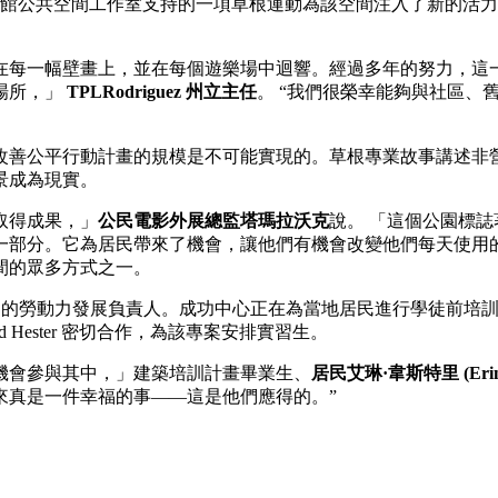
索博物館公共空間工作室支持的一項草根運動為該空間注入了新的
在每一幅壁畫上，並在每個遊樂場中迴響。經過多年的努力，這
場所，」
TPLRodriguez 州立主任
。 “我們很榮幸能夠與社區、
善公平行動計畫的規模是不可能實現的。草根專業故事講述非營利
景成為現實。
取得成果，」
公民電影外展總監塔瑪拉沃克
說。 「這個公園標
一部分。它為居民帶來了機會，讓他們有機會改變他們每天使用
間的眾多方式之一。
該專案的勞動力發展負責人。成功中心正在為當地居民進行學徒前培訓，提
and Hester 密切合作，為該專案安排實習生。
機會參與其中，」建築培訓計畫畢業生、
居民艾琳·韋斯特里 (Erin 
來真是一件幸福的事——這是他們應得的。”