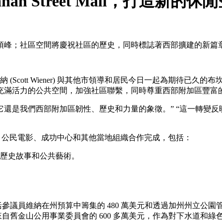
hanan Street Mall，打
頂峰；社區空間將慶祝社區的歷史，同時標誌著西部擴建的新篇
納 (Scott Wiener) 與其他市領導和居民今日一起為期待已久的布坎南街
充滿活力的公共空間，加強社區聯繫，同時尊重西部附加區豐富
還是我們西部附加區韌性、歷史和力​​量的象徵。” “這一轉
)、公民電影、成功中心和其他當地組織合作完成，包括：
歷史故事和公共藝術。
括參議員維納在州預算中籌集的 480 萬美元和透過加州州立公園
金包括來自舊金山公用事業委員會的 600 多萬美元，作為對下水道