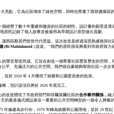
一大亮點，它為社區增添了綠色空間，同時也尊重了西部擴展區的
經歷了數十年重建和撤資的社區的韌性。該計畫的願景是透過在 2
。當地居民記錄了個人故事並被雇用為早期設計原型做出貢獻。
，讓西區鄰居們世世代代受益。這次改造是經過深思熟慮後與社
Bi Mahlalmood
) 說道。 “我們的居民很高興看到市政府致
人的聲音塑造而成。它旨在創造一個尊重社區豐富歷史的空間，
享有公平、充滿活力的公共空間。我們很自豪能夠幫助社區一步步
幫助下開發，並於 2020 年 4 月獲得了娛樂和公園委員會的批准。
，預計該項目將於 2026 年底完工。
南購物中心的改造體現了市政府部門和菲爾莫爾社區的
合作夥伴關係，
融
今天的奠基儀式標誌著這一重要的公共空間轉型的一個令人興奮的
年修建為步行街，1976 年轉為娛樂和公園用地，並於 20 世紀 8