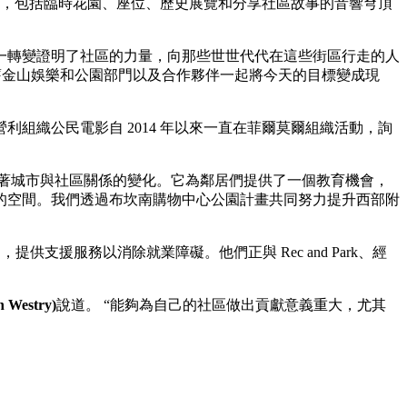
活力，包括臨時花園、座位、歷史展覽和分享社區故事的音響穹頂
一轉變證明了社區的力量，向那些世世代代在這些街區行走的人
舊金山娛樂和公園部門以及合作夥伴一起將今天的目標變成現
組織公民電影自 2014 年以來一直在菲爾莫爾組織活動，詢
誌著城市與社區關係的變化。它為鄰居們提供了一個教育機會，
的空間。我們透過布坎南購物中心公園計畫共同努力提升西部附
供支援服務以消除就業障礙。他們正與 Rec and Park、經
Westry)
說道。 “能夠為自己的社區做出貢獻意義重大，尤其