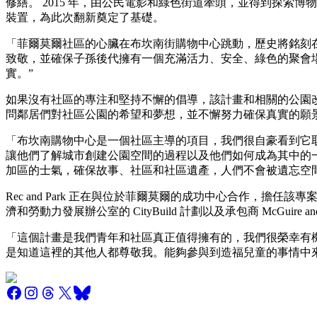
修繕。 2015 年，由公民電影和綠色街道牽頭，並得到探
裝置，為此次翻新奠定了基礎。
「菲爾莫爾社區的心臟在布坎南街購物中心跳動，歷史將銘刻
致敬，並確保子孫後代擁有一個充滿活力、安全、綠色的聚會
實。”
如果沒有社區的專注和堅持不懈的倡導，該計畫和相關的公園改
問鄰居們對社區公園的希望和夢想，並不懈努力確保真實的願
「布坎南購物中心是一個社區主導的項目，我們很自豪看到它
讓他們了解城市創建公園空間的過程以及他們如何成為其中的
加區的士氣，確保故事、社區和社區遺產，人們不會被遺忘空
Rec and Park 正在與位於菲爾莫爾的成功中心合作，擔任
濟和勞動力發展辦公室的 CityBuild 計劃以及承包商 McGuire 
「這個計畫是我們青年和社區真正值得擁有的，我們很榮幸有
是知道這裡的其他人都尊敬我。能夠參與到造福兒童的事情中