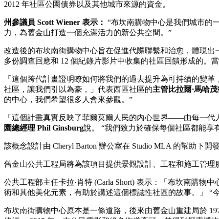
2012 年社區公園債券以及其他城市來源的資金。
州
參議員 Scott Wiener 表示：
“布坎南購物中心是我們城市的
力，為舊金山打造一個充滿活力的新公共空間。”
改造後的布坎南街購物中心旨在促進代際聯繫和治愈，體現出一個
多份調查回應和 12 個紀錄片影片中收集的社區回饋形成的
「這個跨代計畫證明瞭如何將我們的過去提升為可持續的變革
社區，讓我們引以為豪，」代表西區社區的
主管比拉爾·馬哈茂德 (
的中心，我們希望很多人會來參觀。”
「這個計畫真實反映了菲爾莫爾人民的內心世界——由每一代
園總經理 Phil Ginsburg
說。 “我們致力於確保每個社區都能
該概念設計由 Cheryl Barton 辦公室在 Studio MLA 的
舊金山公共工程局將為該項目提供景觀設計、工程和施工管理服務
公共工程部主任卡拉·肖特 (Carla Short) 表示：「布坎
術和其他美化元素，有助於講述這個標誌性社區的故事。」 “
布坎南街購物中心原本是一條道路，後來由舊金山重建局於 1975 