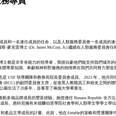
服務專員
任成員的任命，以及人類服務委員會一名成員的連任。市長 Lurie 已任命
士 (Dr. James McCray, Jr.) 繼續在人類服務委員會任職。市長 
克雷博士都是非常有能力的領導者，我很自豪他們能支持我們城市的
集體專業知識、奉獻精神和對服務的熱情將在我們共同努力塑造
也是 USF 領導團隊和教務長院長委員會成員。 2023 年，他共同
員會 (BCC) 的顧問委員會主席，促進黑人教職員工和校友之間的聯繫。
瑪公園生活了20多年，並養育了兩個大學畢業生。
多個品牌成長的豐富經驗。她曾擔任 Banana Republic
別的業務顯著成長。惠特尼擁有米德爾伯里學院社會學和人類學文學學士學
企業銷售和產品主導成長的計畫。此前，他在Airtable的策略和