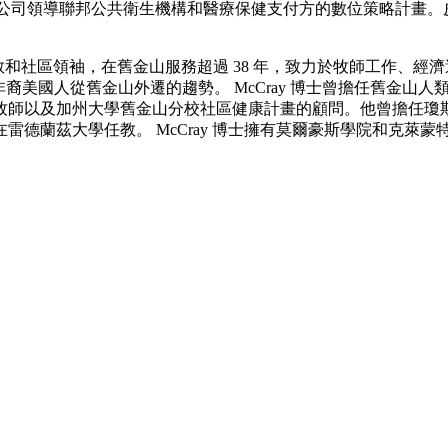
麥肯錫公司領導聯邦公共衛生機構和醫療保健支付方的數位策略計畫
社區領袖，在舊金山服務超過 38 年，致力於牧師工作、經濟適用住房和
轉非裔美國人從舊金山外遷的趨勢。 McCray 博士曾擔任舊金
以及加州大學舊金山分校社區健康計畫的顧問。他曾擔任瓊斯紀念
德蘭茲大學任教。 McCray 博士擁有莫爾豪斯學院和克萊