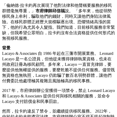
「倫納德·拉卡約再次展現了他對法律和他聲稱要服務的移民
群體毫無尊重，」
市府律師邱信福
說。 「多年來，他從弱勢
移民身上牟利，騙取他們的錢財，同時又讓他們身陷法律風
險。在移民群體正經歷大規模驅逐出境、恐懼情緒高漲的當
下，他的行為尤其令人髮指。我們知道，目前移民服務非常緊
缺，但我希望公眾明白，拉卡約沒有合法資格提供任何形式的
無視移民服務。
背景
Lacayo & Associates 自 1986 年起在三藩市開展業務。 Leonard
Lacayo 是一名公證員，但他從未獲得律師執業資格，也未在
州政府註冊為移民顧問。多年來，Lacayo 一直冒充律師，要
麼提供他無權提供的服務，要麼乾脆不提供任何服務。儘管既
無資格也無執照，Lacayo 仍欺騙了數百名弱勢群體，讓他們
付費委託他處理極其複雜且風險極高的移民事務。
2017 年，市府律師辦公室獲得一項禁令，禁止 Leonard Lacayo
和 Lacayo & Associates 提供任何與移民相關的服務，並命令
Lacayo 支付賠償金和民事罰款。
然而，拉卡約違反了禁令，並繼續提供移民服務。 2022年，
由於拉卡約未能遵守法律，市府律師辦公室不得不提起強制執