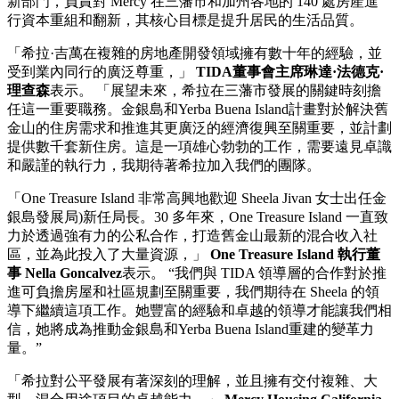
新部門，負責對 Mercy 在三藩市和加州各地的 140 處房產進
行資本重組和翻新，其核心目標是提升居民的生活品質。
「希拉·吉萬在複雜的房地產開發領域擁有數十年的經驗，並
受到業內同行的廣泛尊重，」
TIDA董事會主席琳達·法德克·
理查森
表示。 「展望未來，希拉在三藩市發展的關鍵時刻擔
任這一重要職務。金銀島和Yerba Buena Island計畫對於解決舊
金山的住房需求和推進其更廣泛的經濟復興至關重要，並計劃
提供數千套新住房。這是一項雄心勃勃的工作，需要遠見卓識
和嚴謹的執行力，我期待著希拉加入我們的團隊。
「One Treasure Island 非常高興地歡迎 Sheela Jivan 女士出任金
銀島發展局)新任局長。30 多年來，One Treasure Island 一直致
力於透過強有力的公私合作，打造舊金山最新的混合收入社
區，並為此投入了大量資源，」
One Treasure Island 執行董
事 Nella Goncalvez
表示。 “我們與 TIDA 領導層的合作對於推
進可負擔房屋和社區規劃至關重要，我們期待在 Sheela 的領
導下繼續這項工作。她豐富的經驗和卓越的領導才能讓我們相
信，她將成為推動金銀島和Yerba Buena Island重建的變革力
量。”
「希拉對公平發展有著深刻的理解，並且擁有交付複雜、大