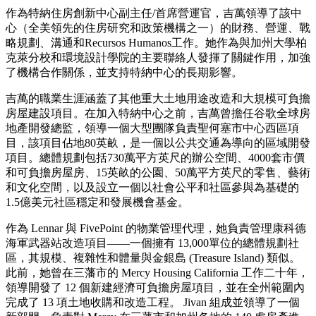
作為特納住房創新中心副主任/首席營運官，吉萬領導了該中
心（全美領先的住房研究和政策機構之一）的財務、營運、戰
略規劃、溝通和Recursos Humanos工作。她作為與加州大學柏
克萊分校和環境設計學院的主要聯絡人發揮了關鍵作用，加強
了機構合作關係，並支持特納中心的長期影響。
吉萬的職業生涯涵蓋了其他重大土地用途改造和大規模可負擔
房屋建設項目。在加入特納中心之前，吉萬曾擔任谷歌全球房
地產開發總監，領導一個大型團隊負責聖何塞市中心西區項
目，該項目佔地80英畝，是一個以公共交通為導向的區域開發
項目。總體規劃包括730萬平方英尺的辦公空間、4000套市價
和可負擔房屋房、15英畝的公園、50萬平方英尺的零售、藝術
和文化空間，以及設立一個以社會公平和社區參與為基礎的
1.5億美元社區穩定和發展機會基金。
作為 Lennar 與 FivePoint 的物業管理代理，她負責管理康科德
海軍武器站改造項目——一個擁有 13,000單位的總體規劃社
區，其規模、複雜性和體量與金銀島 (Treasure Island) 類似。
此前，她曾在三藩市的 Mercy Housing California 工作二十年，
領導開發了 12 個新建經濟可負擔房屋項目，並在全州範圍內
完成了 13 項土地收購和改造工程。 Jivan 組成並領導了一個