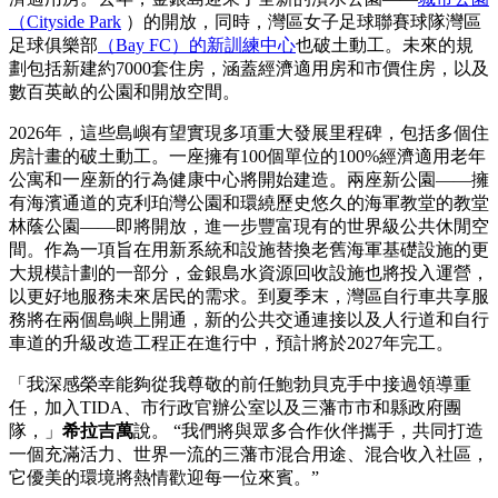
（Cityside Park
）的開放，同時，灣區女子足球聯賽球隊灣區
足球俱樂部
（Bay FC）的新訓練中心
也破土動工。未來的規
劃包括新建約7000套住房，涵蓋經濟適用房和市價住房，以及
數百英畝的公園和開放空間。
2026年，這些島嶼有望實現多項重大發展里程碑，包括多個住
房計畫的破土動工。一座擁有100個單位的100%經濟適用老年
公寓和一座新的行為健康中心將開始建造。兩座新公園——擁
有海濱通道的克利珀灣公園和環繞歷史悠久的海軍教堂的教堂
林蔭公園——即將開放，進一步豐富現有的世界級公共休閒空
間。作為一項旨在用新系統和設施替換老舊海軍基礎設施的更
大規模計劃的一部分，金銀島水資源回收設施也將投入運營，
以更好地服務未來居民的需求。到夏季末，灣區自行車共享服
務將在兩個島嶼上開通，新的公共交通連接以及人行道和自行
車道的升級改造工程正在進行中，預計將於2027年完工。
「我深感榮幸能夠從我尊敬的前任鮑勃貝克手中接過領導重
任，加入TIDA、市行政官辦公室以及三藩市市和縣政府團
隊，」
希拉吉萬
說。 “我們將與眾多合作伙伴攜手，共同打造
一個充滿活力、世界一流的三藩市混合用途、混合收入社區，
它優美的環境將熱情歡迎每一位來賓。”