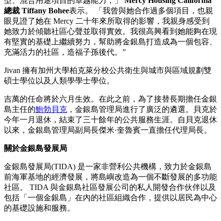
型、混合用途項目的卓越能力，」
Mercy Housing California
總裁 Tiffany Bohee
表示。 「我曾與她合作過多個項目，也親
眼見證了她在 Mercy 二十年來所取得的影響，我親身感受到
她致力於傾聽社區心聲並取得實效。我很高興看到她能夠在現
有堅實的基礎上繼續努力，幫助將金銀島打造成為一個包容、
充滿活力的社區，造福子孫後代。”
Jivan 擁有加州大學柏克萊分校公共衛生與城市與區域規劃雙
碩士學位以及人類學學士學位。
吉萬的任命將於六月生效。在此之前，為了接替長期擔任金銀
島主任的
鮑勃貝克
，金銀島管理局進行了廣泛的遴選。貝克於
今年一月退休，結束了三十餘年的公共服務生涯。自貝克退休
以來，金銀島管理局副局長傑米·奎魯賓一直擔任代理局長。
關於金銀島發展局
金銀島發展局(TIDA) 是一家非營利公共機構，致力於金銀島
前海軍基地的經濟發展，將島嶼改造為一個不斷發展的多功能
社區。 TIDA 與金銀島社區發展公司的私人開發合作伙伴以及
包括「一個金銀島」在內的社區組織合作，提供以居民為中心
的基礎設施和服務。