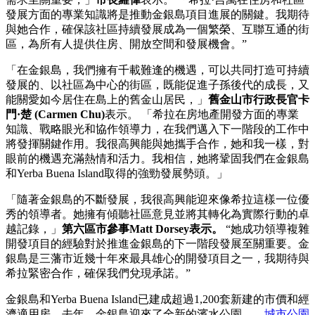
發展方面的專業知識將是推動金銀島項目進展的關鍵。我期待
與她合作，確保該社區持續發展成為一個繁榮、互聯互通的街
區，為所有人提供住房、開放空間和發展機會。”
「在金銀島，我們擁有千載難逢的機遇，可以共同打造可持續
發展的、以社區為中心的街區，既能促進子孫後代的成長，又
能關愛如今居住在島上的舊金山居民，」
舊金山市行政長官卡
門·楚 (Carmen Chu)
表示。 「希拉在房地產開發方面的專業
知識、戰略眼光和協作領導力，在我們邁入下一階段的工作中
將發揮關鍵作用。我很高興能與她攜手合作，她和我一樣，對
眼前的機遇充滿熱情和活力。我相信，她將鞏固我們在金銀島
和Yerba Buena Island取得的強勁發展勢頭。」
「隨著金銀島的不斷發展，我很高興能迎來像希拉這樣一位優
秀的領導者。她擁有傾聽社區意見並將其轉化為實際行動的卓
越記錄，」
第六區市參事Matt Dorsey表示。
“她成功領導複雜
開發項目的經驗對於推進金銀島的下一階段發展至關重要。金
銀島是三藩市近幾十年來最具雄心的開發項目之一，我期待與
希拉緊密合作，確保我們兌現承諾。”
金銀島和Yerba Buena Island已建成超過1,200套新建的市價和經
濟適用房。去年，金銀島迎來了全新的濱水公園——
城市公園