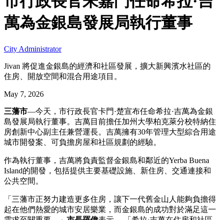
市行政長官朱嘉門任命希拉·吉
萬為金銀島發展局執行董事
City Administrator
Jivan 將促進金銀島的經濟和社區發展，擴大新興濱水社區的
住房、開放空間和混合用途項目。
May 7, 2026
三藩市
—今天，市行政長官卡門·楚宣布任命希拉·吉萬為金銀
島發展局執行董事。吉萬目前擔任加州大學柏克萊分校特納住
房創新中心副主任兼營運長。吉萬擁有30年管理大型綜合用途
城市開發案、可負擔房屋和社區規劃的經驗。
作為執行董事，吉萬將負責監督金銀島和鄰近的Yerba Buena
Island的開發，包括提供主要基礎設施、新住房、交通連接和
公共空間。
「三藩市正努力建造更多住房，讓下一代舊金山人能夠負擔得
起在他們熱愛的城市安居樂業，而金銀島的成功對於滿足這一
需求至關重要，」
市長羅偉
表示。 「希拉·吉萬在住房和社區