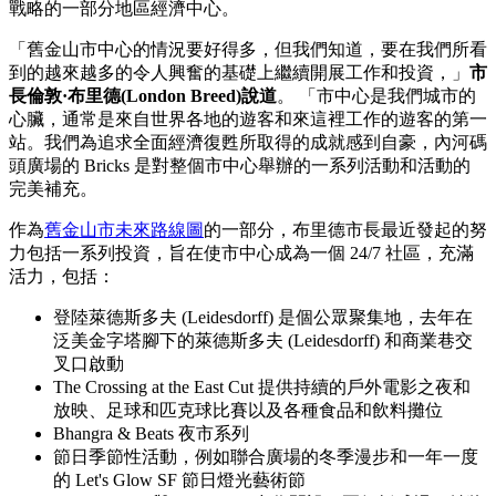
戰略的一部分地區經濟中心。
「舊金山市中心的情況要好得多，但我們知道，要在我們所看
到的越來越多的令人興奮的基礎上繼續開展工作和投資，」
市
長倫敦·布里德(London Breed)說道
。 「市中心是我們城市的
心臟，通常是來自世界各地的遊客和來這裡工作的遊客的第一
站。我們為追求全面經濟復甦所取得的成就感到自豪，內河碼
頭廣場的 Bricks 是對整個市中心舉辦的一系列活動和活動的
完美補充。
作為
舊金山市未來路線圖
的一部分，布里德市長最近發起的努
力包括一系列投資，旨在使市中心成為一個 24/7 社區，充滿
活力，包括：
登陸萊德斯多夫 (Leidesdorff) 是個公眾聚集地，去年在
泛美金字塔腳下的萊德斯多夫 (Leidesdorff) 和商業巷交
叉口啟動
The Crossing at the East Cut 提供持續的戶外電影之夜和
放映、足球和匹克球比賽以及各種食品和飲料攤位
Bhangra & Beats 夜市系列
節日季節性活動，例如聯合廣場的冬季漫步和一年一度
的 Let's Glow SF 節日燈光藝術節