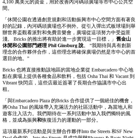
4,100 萬美元的資金，用於改善內河碼頭廣場等市中心公共空
間。
「休閒公園在透過創意規劃和活動振興市中心空間方面有著良
好的記錄，內河碼頭廣場也不例外。從引入彈出式板球場到舉
辦世界盃觀看派對和免費音樂會，廣場從這項努力中受益匪
淺。 Bricks 的推出將有助於進一步實現這一目標，」
舊金山
休閒和公園部門經理 Phil Ginsburg 說
。 “我期待與具有創新
理念的合作夥伴合作，這些理念將確保廣場仍然是市中心的首
選目的地。”
Bricks 也將直接推動該地區的當地企業從 Embarcadero 中心地
點在廣場上提供各種食品和飲料，包括 Osha Thai 和 Vacant 到
Vibrant 快閃店，這些店最近簽署了長期合作協議市中心出
租。
「與Embarcadero Plaza 的Bricks 合作提供了一個絕佳的機會，
將Osha Thai 的風味帶入充滿活力的社區活動中，為當地人和
遊客注入活力。我們期待在一系列活動中加入我們獨特的風
格，並成為振興
和
恢復活力的運動的一部分。
這項最新系列活動是與主辦合作夥伴Into the Streets 和SF New
Deal 合作的，Into the Streets 是成功舉辦Bhangra & Beats Night