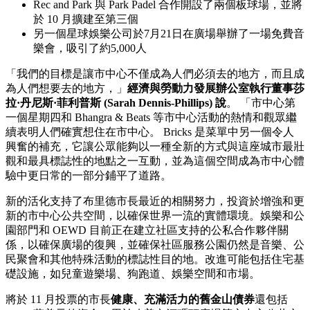
Rec and Park 與 Park Padel 合作開設了兩個板球場，並將
於 10 月擴建至第三個
另一個星球娛樂公司於7月21日在廣場舉辦了一場免費音
樂會，吸引了約5,000人
「我們的目標是讓市中心不僅成為人們必須去的地方，而且成
為人們想要去的地方，」
經濟與勞動力發展辦公室執行董事莎
拉·丹尼斯·菲利普斯 (Sarah Dennis-Phillips) 說
。 「市中心第
一個星期四和 Bhangra & Beats 等市中心活動的熱情和觀眾繼
續表明人們確實想住在市中心。 Bricks 是菜單中另一個令人
興奮的補充，它讓公眾能夠以一種全新的方式與這座城市最壯
觀和最具標誌性的地點之一互動，並為這個空間成為市中心體
驗中更日常的一部分鋪平了道路。
新的活化支持了布里德市長最近的相關努力，投資於增強和更
新的市中心公共空間，以確保世界一流的實體環境。娛樂和公
園部門和 OEWD 目前正在建立社區支持的公私合作夥伴關
係，以確保廣場的復興，並確保社區服務公園仍然是音樂、公
民聚會和其他特殊活動的標誌性目的地。改進可能包括住宅基
礎設施，如兒童遊樂場、狗跑道、娛樂空間和市場。
將於 11 月投票的市長
健康、充滿活力的舊金山債券
還包括