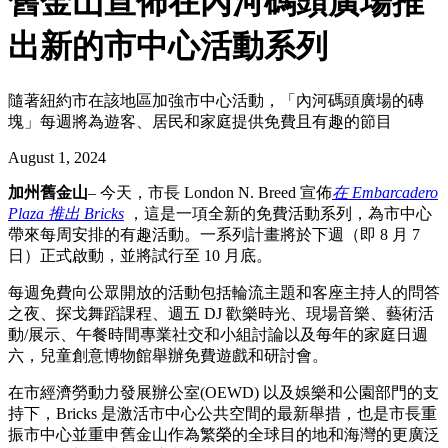
舊金山宣佈在內河碼頭廣場推
出新的市中心活動系列
隨著紐約市在該地區加強市中心活動，「內河碼頭廣場的磚
塊」每週將為遊客、居民和家庭提供免費且有趣的節目
August 1, 2024
加州舊金山
– 今天，市長 London N. Breed 宣佈
在 Embarcadero
Plaza 推出 Bricks
，這是一項全新的免費活動系列，為市中心
帶來每周安排的有趣活動。一系列計畫將於下週（即 8 月 7
日）正式啟動，並將試行至 10 月底。
每週免費向公眾開放的活動包括輪流主題和客座主持人的問答
之夜、探戈舞蹈課程、週五 DJ 歡樂時光、現場音樂、藝術活
動/展示、午餐時間專業社交和小組討論以及每年的家庭日週
六，兒童創意博物館舉辦免費遊戲和研討會。
在市經濟勞動力發展辦公室(OEWD) 以及娛樂和公園部門的支
持下，Bricks 是激活市中心公共空間的最新舉措，也是市長重
振市中心並重申舊金山作為繁榮的全球目的地和海灣的更廣泛