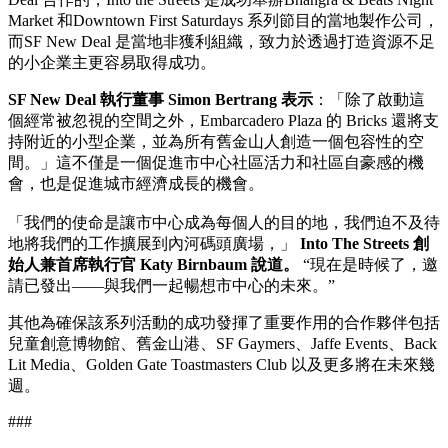
Market 和Downtown First Saturdays 系列節目的當地製作公司，
而SF New Deal 是當地非獲利組織，致力於透過打造資源不足
的小企業主更容易取得成功。
SF New Deal 執行董事 Simon Bertrang 表示
：「除了啟動這
個經常被忽視的空間之外，Embarcadero Plaza 的 Bricks 還將支
持附近的小型企業，並為所有舊金山人創造一個包容性的空
間。」這不僅是一個促進市中心社區活力和社區自豪感的機
會，也是促進城市經濟成長的機會。
「我們的使命是讓市中心成為每個人的目的地，我們迫不及待
地將我們的工作擴展到內河碼頭廣場，」
Into The Streets 創
始人兼首席執行官 Katy Birnbaum 說道。
“現在是時候了，邀
請已發出——與我們一起暢想市中心的未來。”
其他為確保該系列活動的成功發揮了重要作用的合作夥伴包括
兒童創意博物館、舊金山港、SF Gaymers、Jaffe Events、Back
Lit Media、Golden Gate Toastmasters Club 以及更多將在未來幾
週。
###