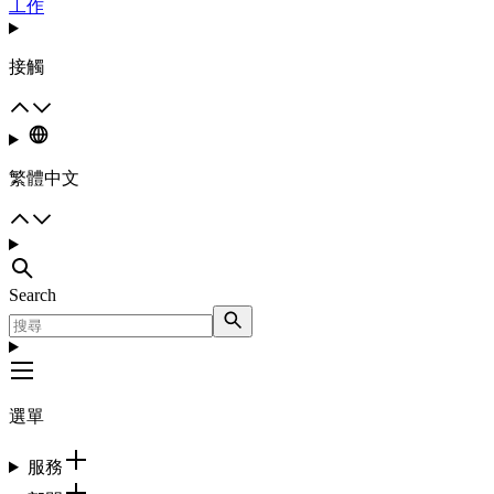
工作
接觸
繁體中文
Search
選單
服務