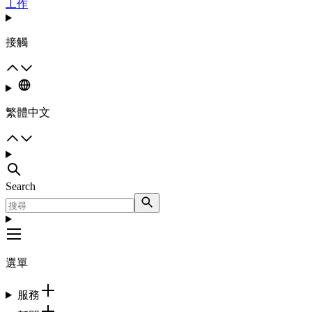
工作
接觸
繁體中文
Search
選單
服務