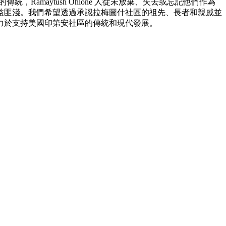
maytush Ohlone 人從未放棄、失去或忘記他們作為
匪淺。我們希望透過承認​​拉梅圖什社區的祖先、長者和親戚並
力於支持美國印第安社區的傳統和現代發展。