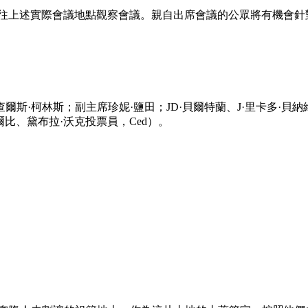
前往上述實際會議地點觀察會議。親自出席會議的公眾將有機會
·柯林斯；副主席珍妮·鹽田；JD·貝爾特蘭、J·里卡多·貝納
比、黛布拉·沃克投票員，Ced）。