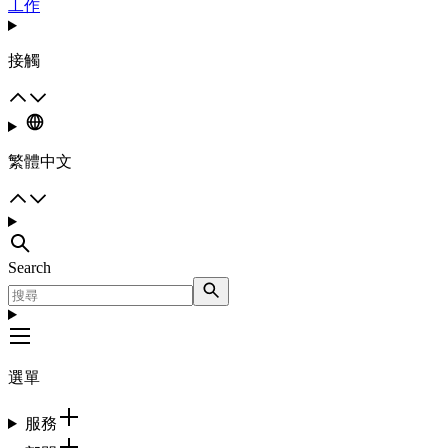
工作
接觸
繁體中文
Search
選單
服務