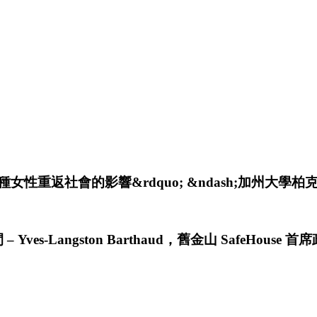
性重返社會的影響&rdquo; &ndash;加州大學柏克萊分
ves-Langston Barthaud，舊金山 SafeHou