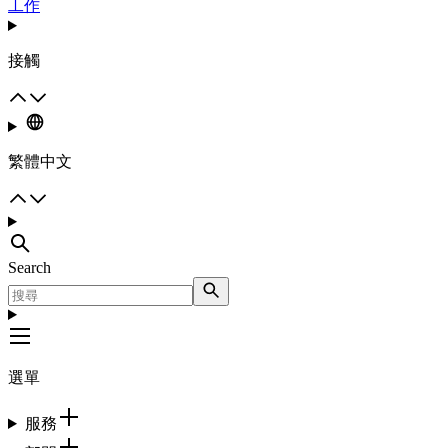
工作
接觸
繁體中文
Search
選單
服務