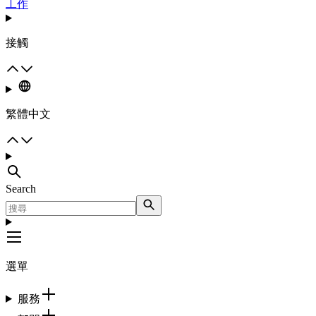
工作
接觸
繁體中文
Search
選單
服務