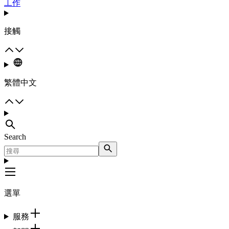
工作
接觸
繁體中文
Search
選單
服務