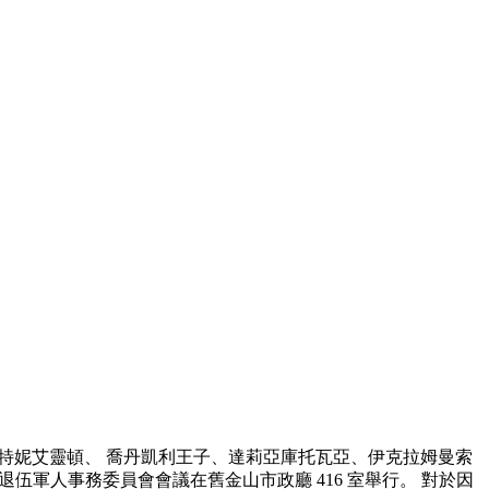
、寇特妮艾靈頓、 喬丹凱利王子、達莉亞庫托瓦亞、伊克拉姆曼索
___________ 退伍軍人事務委員會會議在舊金山市政廳 416 室舉行。 對於因