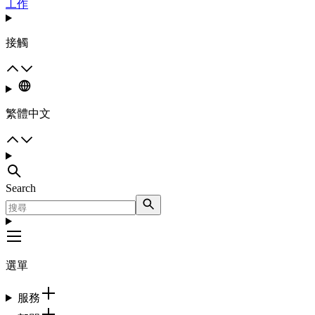
工作
接觸
繁體中文
Search
選單
服務