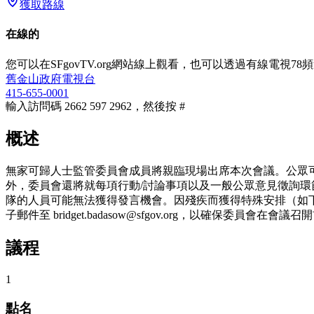
獲取路線
在線的
您可以在SFgovTV.org網站線上觀看，也可以透過有線電視78
舊金山政府電視台
415-655-0001
輸入訪問碼 2662 597 2962，然後按 #
概述
無家可歸人士監管委員會成員將親臨現場出席本次會議。公眾
外，委員會還將就每項行動/討論事項以及一般公眾意見徵詢環節
隊的人員可能無法獲得發言機會。因殘疾而獲得特殊安排（如下所
子郵件至 bridget.badasow@sfgov.org，以確保委員會在
議程
1
點名