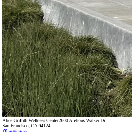
Alice Griffith Wellness Center
2600 Arelious Walker Dr
San Francisco
,
CA
94124