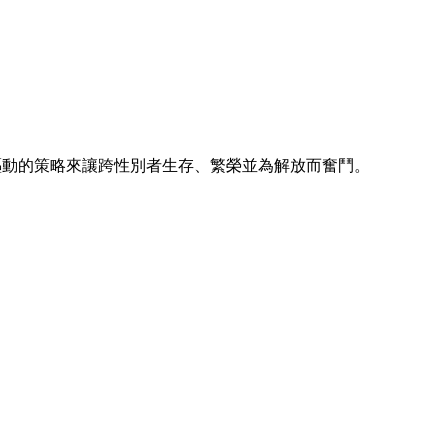
區驅動的策略來讓跨性別者生存、繁榮並為解放而奮鬥。