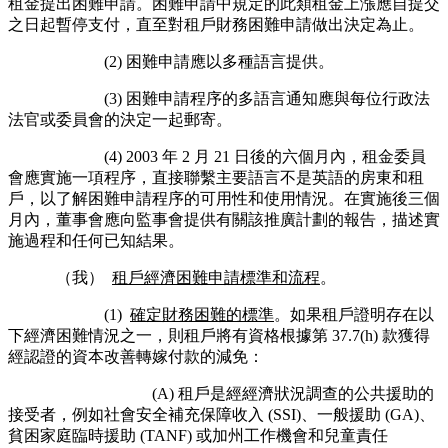
租金提出困難申請。困難申請中規定的此類租金上漲應自提交
之日起暫停支付，直至對租戶財務困難申請做出決定為止。
(2) 困難申請應以多種語言提供。
(3) 困難申請程序的多語言通知應與每位行政法
法官或委員會的決定一起郵寄。
(4) 2003 年 2 月 21 日後的六個月內，租金委員
會應實施一項程序，直接聯繫主要語言不是英語的房東和租
戶，以了解困難申請程序的可用性和使用情況。在實施後三個
月內，董事會應向監事會提供有關該推廣計劃的報告，描述實
施過程和任何已知結果。
（我）
租戶經濟困難申請標準和流程
。
(1)
確定財務困難的標準
。如果租戶證明存在以
下經濟困難情況之一，則租戶將有資格根據第 37.7(h) 款獲得
經認證的資本改善轉嫁付款的減免：
(A) 租戶是經經濟狀況調查的公共援助的
接受者，例如社會安全補充保障收入 (SSI)、一般援助 (GA)、
貧困家庭臨時援助 (TANF) 或加州工作機會和兒童責任