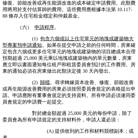
修復、節能改善或再生能源改進的成本確定申請費用。此類費
用將用於支付估算師的費用。這些費用應根據本法第 10.117-
88 條存入住宅租金穩定和仲裁基金。
（六）
申請程序
。
(1)
包含六個或以上住宅單元的地塊或建築物大
型專案預申請通知
。如果在提交申請之前的任何時間，房東確
定包含六個或更多住宅單元的地塊或建築物的項目總成本合理
預期超過 25,000 美元乘以地塊或建築物內的單元數量，房東
應立即以書面通知每位租戶和租賃委員會預計的工作費用。房
東的通知必須在房東做出此類決定後 30 天內發出。
(2)
歸檔
。尋求轉嫁資本改善、修復、節能改善
或再生能源改善費用的房東必須按照委員會規定的表格提出申
請。申請應附有董事會規定的支持資料。所有申請必須連同委
員會規定的申請費一起提交。
對於總金額超過 25,000 美元的每份申請，除了
委員會為所有申請規定的支持材料外，申請人還必須：
(A) 提供收到的工作和材料競標副本；或
者，