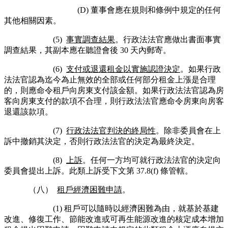
(D) 董事會應在規則和條例中規定的任何
其他相關因素。
(5)
事實調查結果
。行政法法官應做出書面事實
調查結果，其副本應在聽證會後 30 天內郵寄。
(6)
支付或退還租金以實施認證決定
。如果行政
法法官認為迄今為止無效的全部或任何部分租金上漲是合理
的，則應命令租戶向房東支付該金額。如果行政法法官認為房
客向房東支付的款項不合理，則行政法法官應命令房東向房客
退還該款項。
(7)
行政法法官判決的終局性
。除非委員會在上
訴中撤銷其決定，否則行政法法官的決定為最終決定。
(8)
上訴
。任何一方均可就行政法法官的決定向
委員會提出上訴。此類上訴受下文第 37.8(f) 條管轄。
（八）
租戶經濟困難申請
。
(1) 租戶可以隨時以經濟困難為由，就基於基建
改進、修復工作、節能改進或可再生能源改進的核定成本增加