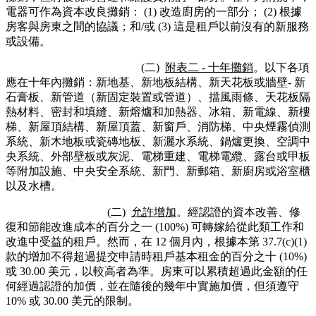
電器可作為資本改良攤銷： (1) 改造廚房的一部分； (2) 根據
房客與房東之間的協議；和/或 (3) 這是租戶以前沒有的新服務
或設備。
(二)
附表二 - 十年攤銷
。以下各項
應在十年內攤銷：新地基、新地板結構、新天花板或牆壁- 新
石膏板、新管道（新固定裝置或管道）、擋風雨條、天花板隔
熱材料、密封和填縫、新熔爐和加熱器、冰箱、新電線、新樓
梯、新屋頂結構、新屋頂蓋、新窗戶、消防梯、中央煙霧偵測
系統、新木地板或瓷磚地板、新灑水系統、鍋爐更換、空調中
央系統、外部壁板或灰泥、電梯重建、電梯電纜、露台或甲板
等附加設施、中央安全系統、新門、新郵箱、新廚房或浴室櫃
以及水槽。
(二)
允許增加
。經認證的資本改善、修
復和節能改進成本的百分之一 (100%) 可轉嫁給從此類工作和
改進中受益的租戶。然而，在 12 個月內，根據本第 37.7(c)(1)
款的增加不得超過提交申請時租戶基本租金的百分之十 (10%)
或 30.00 美元，以較高者為準。房東可以累積超過此金額的任
何經過認證的加價，並在隨後的幾年中實施加價，但須遵守
10% 或 30.00 美元的限制。