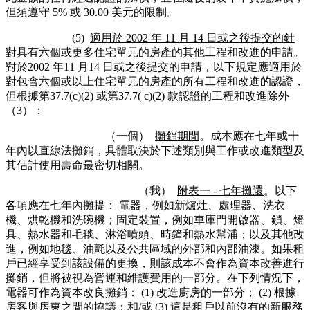
但須遵守 5% 或 30.00 美元的限制。
(5)
適用於 2002 年 11 月 14 日或之後提交的針
對具有六個或更多住宅單元的房產的其他工程和改進的申請
。
對於2002 年11 月14 日或之後提交的申請，以下規定應適用於
對包含六個或以上住宅單元的房產的所有工程和改進的認證，
但根據第37.7(c)(2) 或第37.7( c)(2) 款認證的工程和改進除外
（3）：
（一個）
攤銷期間
。成本應在七年或十
年內以直線法攤銷，具體取決於下述類別與工作或改進類型及
其估計使用壽命最密切相關。
（我）
附表一 - 七年攤還
。以下
各項應在七年內攤提： 電器，例如新爐灶、處理器、洗衣
機、烘乾機和洗碗機；固定裝置，例如車庫門開啟器、鎖、燈
具、熱水器和毛毯、淋浴噴頭、時鐘和熱水幫浦；以及其他改
進，例如地毯、油氈以及公共區域的外部和內部油漆。如果租
戶已經享受到該設備的更換，則該成本不會作為資本改善進行
攤銷，但將被視為營運和維護費用的一部分。在下列情況下，
電器可作為資本改良攤銷： (1) 改造廚房的一部分； (2) 根據
房客與房東之間的協議；和/或 (3) 這是租戶以前沒有的新服務