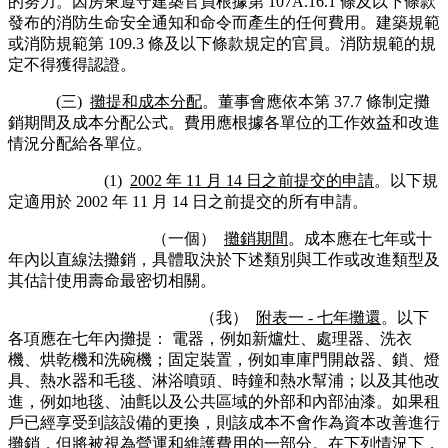
的努力。因房東遵守建築官員根據第 107A.16.1 條及以下條款
發布的消防生命安全通知和命令而產生的任何費用。建築規範
或消防規範第 109.3 條及以下條款規定的官員。消防規範的規
定不得獲得認證。
(三)
攤提和成本分配
。董事會應依本第 37.7 條制定攤
銷期間及成本分配公式。費用應根據各單位的工作效益和改進
情況分配給各單位。
(1)
2002 年 11 月 14 日之前提交的申請
。以下規
定適用於 2002 年 11 月 14 日之前提交的所有申請。
（一個）
攤銷期間
。成本應在七年或十
年內以直線法攤銷，具體取決於下述類別與工作或改進類型及
其估計使用壽命最密切相關。
（我）
附表一 - 七年攤還
。以下
各項應在七年內攤提： 電器，例如新爐灶、處理器、洗衣
機、烘乾機和洗碗機；固定裝置，例如車庫門開啟器、鎖、燈
具、熱水器和毛毯、淋浴噴頭、時鐘和熱水幫浦；以及其他改
進，例如地毯、油氈以及公共區域的外部和內部油漆。如果租
戶已經享受到該設備的更換，則該成本不會作為資本改善進行
攤銷，但將被視為營運和維護費用的一部分。在下列情況下，