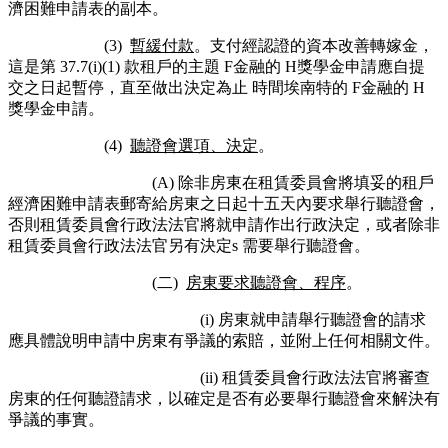
濟困難申請表的副本。
(3)
暫緩付款
。支付經認證的資本改善轉嫁金，
這是第 37.7(i)(1) 款租戶的主題
F
金融的
H
獎學金申請應自提
交之日起暫停，直至做出決定為止
時間
埃南特
的
F
金融的
H
獎學金申請
。
(4)
聽證會選項、決定
。
(A) 除非房東在租賃委員會將填妥的租戶
經濟困難申請表郵寄給房東之日起十五天內要求舉行聽證會，
否則租賃委員會行政法法官將就申​​請作出行政決定，或者除非
租賃委員會行政法法官另有決定
s
需要舉行聽證會。
(二)
房東要求聽證會、程序
。
(i) 房東就申請舉行聽證會的請求
應具體說明申請中房東有爭議的索賠，並附上任何相關文件。
(ii) 租賃委員會行政法法官將審查
房東的任何聽證請求，以確定是否有必要舉行聽證會來解決有
爭議的事實。