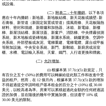
或設備。
(二)
附表二 - 十年攤銷
。以下各項
應在十年內攤銷：新地基、新地板結構、新天花板或牆壁- 新
石膏板、新管道（新固定裝置或管道）擋風雨條、天花板隔熱
材料、密封和填縫、新熔爐和加熱器、冰箱、新電線、新樓
梯、新屋頂結構、新屋頂蓋、新窗戶、消防梯、中央煙霧偵測
系統、新木地板或瓷磚地板、新灑水系統、鍋爐更換、空調中
央系統、外部壁板或灰泥、電梯重建、電梯電纜、露台或甲板
等附加設施、中央安全系統、新門、新郵箱、新廚房或浴室
櫃、水槽、電話輸入系統、天窗、鐵門、人行道更換和煙囪。
(二)
允許增加
。
(i) 根據本第 37.7(c)(5) 款規定，只
有百分之五十 (50%) 的費用可以轉嫁給從此類工作和改進中受
益的租戶。然而，在 12 個月內，根據本第 37.7(c)(5) 款的增加
不得超過提交申請時租戶基本租金的百分之十 (10%) 或 30.00
美元，以較高者為準。房東可以累積超過此金額的任何經過認
證的加價，並在隨後的幾年中實施加價，但須遵守 10% 或
30.00 美元的限制。