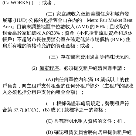
(CalWORKS) ） ；或者，
(二)
家庭總收入低於美國住房和城市發
展部 (HUD) 公佈的包括舊金山在內的「Metro Fair Market Rent
Area」目前未調整地區中位數收入 (AMI) 的 80%；且收取的
租金高於家庭總收入的33%；資產（不包括非流動資產和退休
帳戶）不超過市長住房辦公室在確定低於市場價格 (BMR) 住
房所有權的資格時允許的資產金額；或者，
（三）存在醫療費用過高等特殊狀況的。
(2)
備案程序
。必須提交租戶經濟困難申請：
(A) 由任何單位內年滿 18 歲或以上的住
戶負責，向主租戶支付租金的任何分租戶除外（主租戶的總收
入必須包括分租戶支付的租金金額）；
(二)
根據偽證罪處罰規定，聲明租戶符
合第 37.7(i)(1)(A)、(B) 或 (C) 款標準之一的資格；
(C) 具有證明承租人資格的文件；和，
(D) 確認租賃委員會將向房東提供租戶經