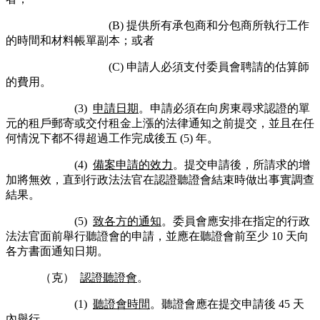
(B) 提供所有承包商和分包商所執行工作
的時間和材料帳單副本；或者
(C) 申請人必須支付委員會聘請的估算師
的費用。
(3)
申請日期
。申請必須在向房東尋求認證的單
元的租戶郵寄或交付租金上漲的法律通知之前提交，並且在任
何情況下都不得超過工作完成後五 (5) 年。
(4)
備案申請的效力
。提交申請後，所請求的增
加將無效，直到行政法法官在認證聽證會結束時做出事實調查
結果。
(5)
致各方的通知
。委員會應安排在指定的行政
法法官面前舉行聽證會的申請，並應在聽證會前至少 10 天向
各方書面通知日期。
（克）
認證聽證會
。
(1)
聽證會時間
。聽證會應在提交申請後 45 天
內舉行。