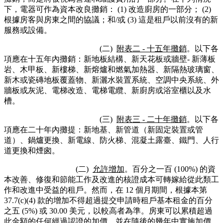
下，電器可作為資本改良攤銷： (1) 改造廚房的一部分； (2)
根據房客與房東之間的協議；和/或 (3) 這是租戶以前沒有的新
服務或設備。
(二)
附表二 - 十五年攤銷
。以下各
項應在十五年內攤銷：新地板結構、新天花板或牆壁- 新薄板
岩、木甲板、新樓梯、新熔爐和燃氣加熱器、新隔熱玻璃窗、
新木或瓷磚地板覆蓋物、新灑水裝置系統、空調中央系統、外
牆板或灰泥、電梯改造、電梯電纜、新廚房或浴室櫃以及水
槽。
(三)
附表三 - 二十年攤銷
。以下各
項應在二十年內攤提：新地基、新管道（新固定裝置或管
道）、鍋爐更換、新電線、防火梯、混凝土露臺、鐵門、人行
道更換和煙囪。
(二)
允許增加
。百分之一百 (100%) 的資
本改善、修復和節能工作及改進的核證成本可轉嫁給從此類工
作和改進中受益的租戶。然而，在 12 個月期間，根據本第
37.7(c)(4) 款的增加不得超過提交申請時租戶基本租金的百分
之五 (5%) 或 30.00 美元，以較高者為準。房東可以累積超過
此金額的任何經過認證的加價，並在隨後的幾年中實施加價，