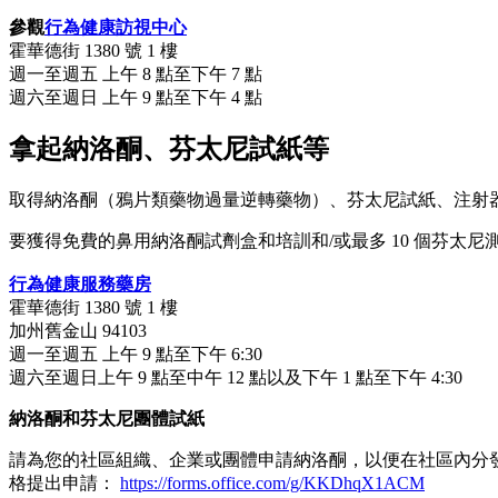
參觀
行為健康訪視中心
霍華德街 1380 號 1 樓
週一至週五 上午 8 點至下午 7 點
週六至週日 上午 9 點至下午 4 點
拿起納洛酮、芬太尼試紙等
取得納洛酮（鴉片類藥物過量逆轉藥物）、芬太尼試紙、注射
要獲得免費的鼻用納洛酮試劑盒和培訓和/或最多 10 個芬太尼
行為健康服務藥房
霍華德街 1380 號 1 樓
加州舊金山 94103
週一至週五 上午 9 點至下午 6:30
週六至週日上午 9 點至中午 12 點以及下午 1 點至下午 4:30
納洛酮和芬太尼團體試紙
請為您的社區組織、企業或團體申請納洛酮，以便在社區內分發。請發送電
格提出申請：
https://forms.office.com/g/KKDhqX1ACM