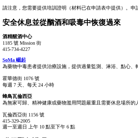
請注意，您需要提供培訓證明（材料已在申請表中提供）。申請
安全休息並從酗酒和吸毒中恢復過來
酒精醒酒中心
1185 號 Mission 街
415-734-4227
SoMa 崛起
為藥物中毒患者提供治療設施，提供過量監測、淋浴、點心、
霍華德街 1076 號
每週 7 天、每天 24 小時
蜂鳥瓦倫西亞
為無家可歸、精神健康或藥物濫用問題嚴重且需要休息場所的
瓦倫西亞街 1156 號
415-329-2005
週一至週日 上午 10 點至下午 6 點