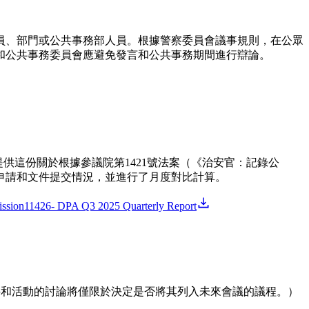
員、部門或公共事務部人員。根據警察委員會議事規則，在公眾
和公共事務委員會應避免發言和公共事務期間進行辯論。
門提供這份關於根據參議院第1421號法案（《治安官：記錄公
有申請和文件提交情況，並進行了月度對比計算。
ssion11426- DPA Q3 2025 Quarterly Report
件和活動的討論將僅限於決定是否將其列入未來會議的議程。）