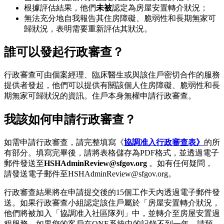
根據評估結果，他們
未被
認定為房屋安置轉介狀況；
無法充分地自我報告其住房障礙、脆弱性和長期無家可
歸狀況，表明需要重新評估其狀況。
誰可以發起行政審查？
行政審查可由個案經理、臨床醫生或與該住戶密切合作的服務
提供者發起，他們可以提供有關該個人住房障礙、脆弱性和長
期無家可歸狀況的資訊。住戶本身無權申請行政審查。
我該如何申請行政審查？
如需申請行政審查，請完整填寫《
協調准入
行政審查表》
的所
有部分。填寫完畢後，請將表格儲存為PDF格式，並透過電子
郵件發送至
HSHAdminReview@sfgov.org
。如有任何疑問，
請發送電子郵件至HSHAdminReview@sfgov.org。
行政審查結果將在申請提交後的15個工作天內透過電子郵件發
送。如果行政審查小組認定該住戶屬於「房屋安置轉介狀況，
他們將被加入「協調准入社區隊列」中，並轉介至房屋安置過
程服務。如果您的客戶在ONE系統中的記錄不到一年，請預