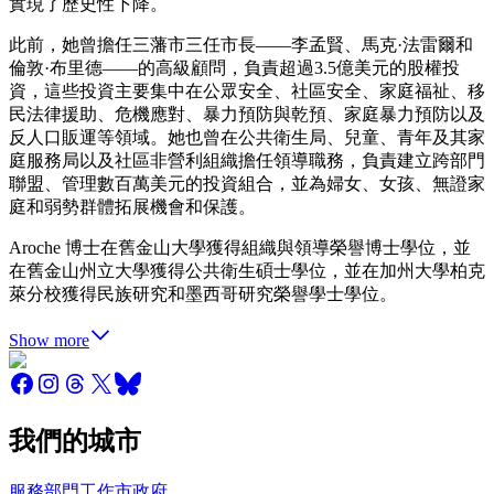
實現了歷史性下降。
此前，她曾擔任三藩市三任市長——李孟賢、馬克·法雷爾和
倫敦·布里德——的高級顧問，負責超過3.5億美元的股權投
資，這些投資主要集中在公眾安全、社區安全、家庭福祉、移
民法律援助、危機應對、暴力預防與乾預、家庭暴力預防以及
反人口販運等領域。她也曾在公共衛生局、兒童、青年及其家
庭服務局以及社區非營利組織擔任領導職務，負責建立跨部門
聯盟、管理數百萬美元的投資組合，並為婦女、女孩、無證家
庭和弱勢群體拓展機會和保護。
Aroche 博士在舊金山大學獲得組織與領導榮譽博士學位，並
在舊金山州立大學獲得公共衛生碩士學位，並在加州大學柏克
萊分校獲得民族研究和墨西哥研究榮譽學士學位。
Show more
我們的城市
服務
部門
工作
市政府