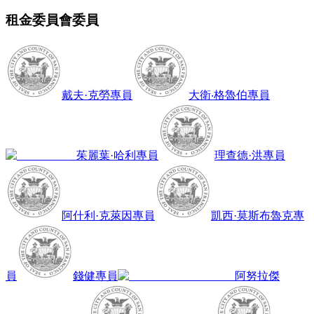
租金委員會委員
戴夫·克勞
專員
大衛‧格魯伯
專員
茱麗葉·哈利
專員
理查德·洪
專員
阿什利·克萊因
專員
凱西·莫斯布魯克
專
員
錢健
專員
阿努拉傑