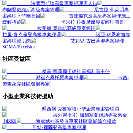
法蘭西斯陳
高級專案經理
唐人街
布蘭登戴維斯
高級專案經理
尼古拉·弗萊明
專
案經理
下菲爾莫爾
賈達傑克遜
高級專案經理
施工
緩解措施
卡米拉·拉提摩爾
專案經理
灣景
拉斐爾·莫雷諾
高級專案經理
拉里·麥克倫登
高級專案經理
諾亞·科恩布魯
專
案經理
裡肌肉
艾莉兒·古巴蒂娜
專案經理
SOMA/Excelsior
社區受益區
傑基·黑澤爾伍德
社區福利區主任
派崔克桑托羅
專案經理
卡西·
奧查萊克
社區發展專家
小型企業和技術援助
喬西爾·克魯塞塔
小型企業專案管理員
吉列姆·維拉·加爾塞蘭
補助專家
舊金
山閃耀
陳斌斌
社區發展專家
社區發展綜合撥款
凱特·裡爾登
高級專案經理