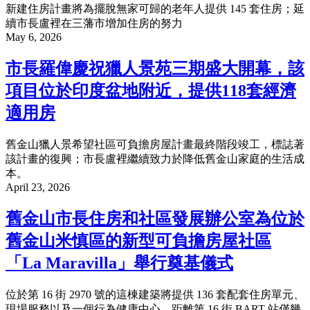
新建住房計畫將為擺脫無家可歸的老年人提供 145 套住房；延
續市長盧裡在三藩市增加住房的努力
May 6, 2026
市長羅偉慶祝獵人景苑三期盛大開幕，該
項目位於印度盆地附近，提供118套經濟
適用房
舊金山獵人景希望社區可負擔房屋計畫最終階段竣工，標誌著
該計畫的復興；市長盧裡繼續致力於降低舊金山家庭的生活成
本。
April 23, 2026
舊金山市長住房和社區發展辦公室為位於
舊金山米慎區的新型可負擔房屋社區
「La Maravilla」舉行奠基儀式
位於第 16 街 2970 號的這棟建築將提供 136 套配套住房單元、
現場服務以及一個行為健康中心，距離第 16 街 BART 站僅幾