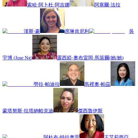
索哈·阿卜杜·阿吉娜
阿塞爾·法拉
漢斯·豪
席琳肯尼利
吳
宇博 (Jose Ng)
露西婭·奧布雷岡·馬策爾
(
她/她
)
勞拉·帕迪拉
馬裡奧·帕茲
蒙塔努斯·拉塔納帕克迪
傑西魯伊斯
阿杜布·特拉奧雷
王艾莉西亞