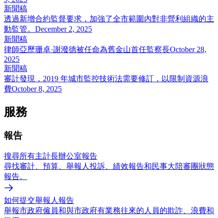
新聞稿
透過新增合約監督要求，加強了全市範圍內對非營利組織的主
動監管。
December 2, 2025
新聞稿
律師亞歷珊卓·謝潑德被任命為舊金山首任監察長
October 28,
2025
新聞稿
審計發現，2019 年城市監控技術法需要修訂，以限制資源浪
費
October 8, 2025
服務
報告
搜尋所有主計長辦公室報告
尋找審計、預算、舉報人投訴、績效報告和民事大陪審團狀態
報告。
如何提交舉報人報告
舉報市政府僱員和與市政府有業務往來的人員的欺詐、浪費和