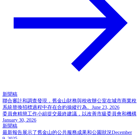
新聞稿
聯合審計和調查發現，舊金山財務與稅收辦公室在城市商業稅
系統替換招標過程中存在合約操縱行為。
June 23, 2026
委員會精簡工作小組提交最終建議，以改善市級委員會和機構
January 30, 2026
新聞稿
最新報告展示了舊金山的公共服務成果和公園狀況
December
9, 2025