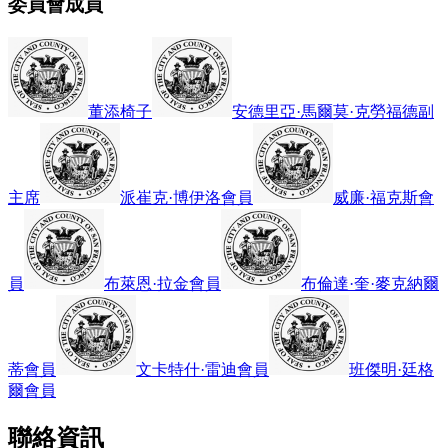
委員會成員
董添
椅子
安德里亞·馬爾莫·克勞福德
副
主席
派崔克·博伊洛
會員
威廉·福克斯
會
員
布萊恩·拉金
會員
布倫達·奎·麥克納爾
蒂
會員
文卡特什·雷迪
會員
班傑明·廷格
爾
會員
聯絡資訊