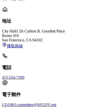
地址
City Hall
1 Dr Carlton B. Goodlett Place
Room 316
San Francisco
,
CA
94102
獲取路線
電話
415-554-7500
電子郵件
CGOBO.committee@SFGOV.org