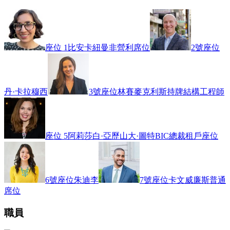
座位 1
比安卡紐曼
非營利席位
2號座位
丹·卡拉穆西
3號座位
林賽麥克利斯
持牌結構工程師
座位 5
阿莉莎白·亞歷山大·圖特
BIC總裁
租戶座位
6號座位
朱迪李
7號座位
卡文威廉斯
普通
席位
職員