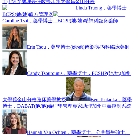
士
(
他/他
)
助理兼任教授
加州大學舊金山分校
Linda Truong，藥學博士，
BCPS
(
她/她
)
處方管理器
Caroline Tsai，藥學博士，BCPP
(
她/她
)
精神科臨床藥師
Erin Tsou，藥學博士
(
她/她
)
傳染病/內科臨床藥師
Candy Tsourounis，藥學博士，FCSHP
(
她/她
)
加州
大學舊金山分校臨床藥學教授
Ben Tsutaoka，藥學
博士，DABAT
(
他/他
)
毒理學管理專家助理
加州中毒控制系統
Hannah Van Ochten，藥學博士、公共衛生碩士、