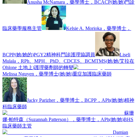
Anusha McNamara，藥學博士，BCACP
(
她/她
)
門診
臨床藥學服務主管
Kelsie A. Morioka，藥學博士，
BCPP
(
她/她的
)
PGY2精神科門診護理協調員
Liseli
Mulala，RPh、MPH、PhD、CDCES、BCMTMS
(
她/她/艾拉在
Ohlone 土地上
)
護理藥劑師的轉變
Melissa Nguyen，藥學博士
(
她/她
)
重症加護臨床藥師
Jacky Parizher，藥學博士，BCPP，APh
(
她/她
)
精神
科臨床藥師
蘇珊
娜·帕特森（Suzannah Patterson），藥學博士，APh
(
她/她
)
BHS
臨床藥師主管
Damian