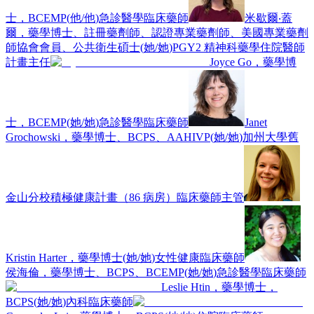
士，BCEMP
(
他/他
)
急診醫學臨床藥師
米歇爾‧蓋
爾，藥學博士、註冊藥劑師、認證專業藥劑師、美國專業藥劑
師協會會員、公共衛生碩士
(
她/她
)
PGY2 精神科藥學住院醫師
計畫主任
Joyce Go，藥學博
士，BCEMP
(
她/她
)
急診醫學臨床藥師
Janet
Grochowski，藥學博士、BCPS、AAHIVP
(
她/她
)
加州大學舊
金山分校積極健康計畫（86 病房）臨床藥師主管
Kristin Harter，藥學博士
(
她/她
)
女性健康臨床藥師
侯海倫，藥學博士、BCPS、BCEMP
(
她/她
)
急診醫學臨床藥師
Leslie Htin，藥學博士，
BCPS
(
她/她
)
內科臨床藥師