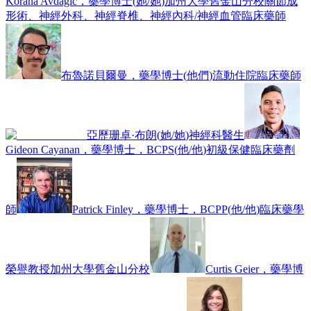
Korana Avdagic，藥學博士
(
她/她
)
加州大學舊金山分校關節成
形術、神經外科、神經脊椎、神經內科/神經血管臨床藥師
布魯諾貝爾曼，藥學博士
(
他們
)
流動住院臨床藥師
亞歷珊卓·布朗
(
她/她
)
神經科醫生
Gideon Cayanan，藥學博士，BCPS
(
他/他
)
初級保健臨床藥劑
師
Patrick Finley，藥學博士，BCPP
(
他/他
)
臨床藥學
榮譽教授
加州大學舊金山分校
Curtis Geier，藥學博