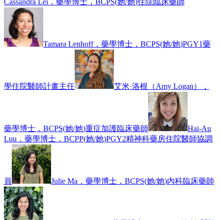
Cassandra Lei，藥學博士，BCPS
(
她/她
)
住院臨床藥師
Tamara Lenhoff，藥學博士，BCPS
(
她/她
)
PGY1藥
學住院醫師計畫主任
艾米·洛根（Amy Logan），
藥學博士，BCPS
(
她/她
)
重症加護臨床藥師
Hai-Au
Luu，藥學博士，BCPP
(
她/她
)
PGY2精神科藥房住院醫師協調
員
Julie Ma，藥學博士，BCPS
(
她/她
)
內科臨床藥師