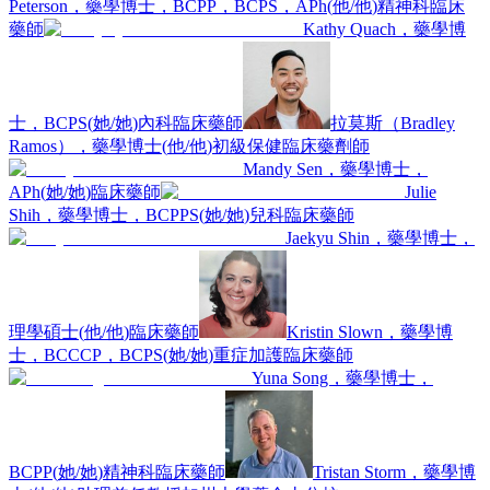
Peterson，藥學博士，BCPP，BCPS，APh
(
他/他
)
精神科臨床
藥師
Kathy Quach，藥學博
士，BCPS
(
她/她
)
內科臨床藥師
拉莫斯（Bradley
Ramos），藥學博士
(
他/他
)
初級保健臨床藥劑師
Mandy Sen，藥學博士，
APh
(
她/她
)
臨床藥師
Julie
Shih，藥學博士，BCPPS
(
她/她
)
兒科臨床藥師
Jaekyu Shin，藥學博士，
理學碩士
(
他/他
)
臨床藥師
Kristin Slown，藥學博
士，BCCCP，BCPS
(
她/她
)
重症加護臨床藥師
Yuna Song，藥學博士，
BCPP
(
她/她
)
精神科臨床藥師
Tristan Storm，藥學博