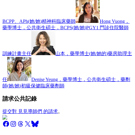
BCPP、APh
(
她/她
)
精神科臨床藥師
Hong Vuong，
藥學博士，公共衛生碩士，BCPS
(
她/她
)
PGY1 門診住院醫師
訓練計畫主任
山本，藥學博士
(
她/她的
)
藥房助理主
任
Denise Yeung，藥學博士，公共衛生碩士，藥劑
師
(
她/她
)
初級保健臨床藥劑師
請求公共記錄
提交對 見見導師們 的請求
。