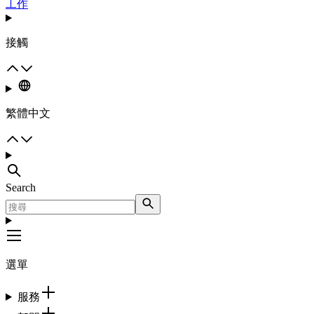
工作
接觸
繁體中文
Search
選單
服務