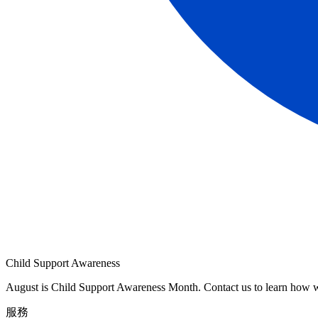
Child Support Awareness
August is Child Support Awareness Month. Contact us to learn how 
服務