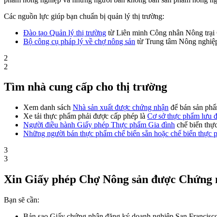
Các nguồn lực giúp bạn chuẩn bị quản lý thị trường:
Đào tạo Quản lý thị trường
từ Liên minh Công nhân Nông trạ
Bộ công cụ pháp lý về chợ nông sản
từ Trung tâm Nông nghiệ
2
2
Tìm nhà cung cấp cho thị trường
Xem danh sách
Nhà sản xuất được chứng nhận
để bán sản phẩ
Xe tải thực phẩm phải được cấp phép là
Cơ sở thực phẩm lưu 
Người điều hành Giấy phép Thực phẩm Gia đình
chế biến thực
Những người bán thực phẩm chế biến sẵn hoặc chế biến thực
3
3
Xin Giấy phép Chợ Nông sản được Chứng
Bạn sẽ cần:
Bản sao Giấy chứng nhận đăng ký doanh nghiệp San Francisc