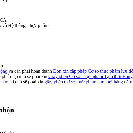
i CA
p và Hệ thống Thực phẩm
m.
động
và cần phải hoàn thành
Đơn xin cấp phép Cơ sở thực phẩm lưu đ
 phẩm tại nhà sẽ phải xin
Giấy phép Cơ sở Thực phẩm Tạm thời Hàn
 phẩm
tại chỗ sẽ phải xin
giấy phép Cơ sở thực phẩm tạm thời hàng năm
 nhận
o của bạn