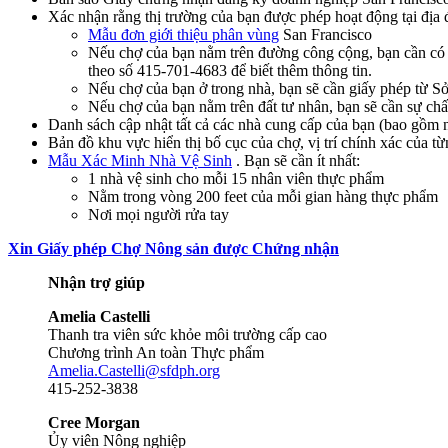
Xác nhận rằng thị trường của bạn được phép hoạt động tại địa 
Mẫu đơn giới thiệu phân vùng
San Francisco
Nếu chợ của bạn nằm trên đường công cộng, bạn cần c
theo số 415-701-4683 để biết thêm thông tin.
Nếu chợ của bạn ở trong nhà, bạn sẽ cần giấy phép từ S
Nếu chợ của bạn nằm trên đất tư nhân, bạn sẽ cần sự ch
Danh sách cập nhật tất cả các nhà cung cấp của bạn (bao gồm
Bản đồ khu vực hiển thị bố cục của chợ, vị trí chính xác của t
Mẫu Xác Minh Nhà Vệ Sinh
. Bạn sẽ cần ít nhất:
1 nhà vệ sinh cho mỗi 15 nhân viên thực phẩm
Nằm trong vòng 200 feet của mỗi gian hàng thực phẩm
Nơi mọi người rửa tay
Xin Giấy phép Chợ Nông sản được Chứng nhận
Nhận trợ giúp
Amelia Castelli
Thanh tra viên sức khỏe môi trường cấp cao
Chương trình An toàn Thực phẩm
Amelia.Castelli@sfdph.org
415-252-3838
Cree Morgan
Ủy viên Nông nghiệp