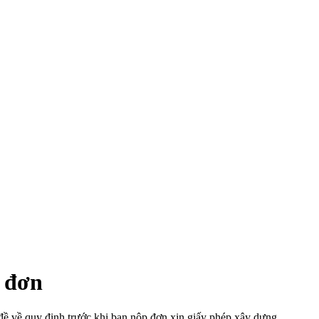
p đơn
ề về quy định trước khi bạn nộp đơn xin giấy phép xây dựng.