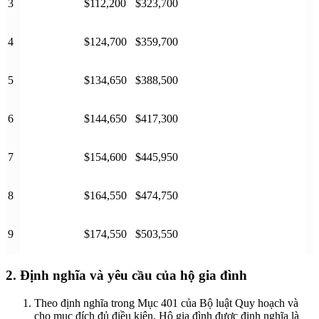
3
$112,200
$323,700
4
$124,700
$359,700
5
$134,650
$388,500
6
$144,650
$417,300
7
$154,600
$445,950
8
$164,550
$474,750
9
$174,550
$503,550
2. Định nghĩa và yêu cầu của hộ gia đình
Theo định nghĩa trong Mục 401 của Bộ luật Quy hoạch và
cho mục đích đủ điều kiện, Hộ gia đình được định nghĩa là