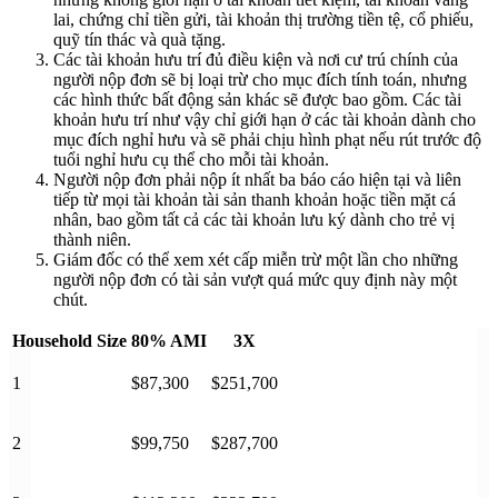
lai, chứng chỉ tiền gửi, tài khoản thị trường tiền tệ, cổ phiếu,
quỹ tín thác và quà tặng.
Các tài khoản hưu trí đủ điều kiện và nơi cư trú chính của
người nộp đơn sẽ bị loại trừ cho mục đích tính toán, nhưng
các hình thức bất động sản khác sẽ được bao gồm. Các tài
khoản hưu trí như vậy chỉ giới hạn ở các tài khoản dành cho
mục đích nghỉ hưu và sẽ phải chịu hình phạt nếu rút trước độ
tuổi nghỉ hưu cụ thể cho mỗi tài khoản.
Người nộp đơn phải nộp ít nhất ba báo cáo hiện tại và liên
tiếp từ mọi tài khoản tài sản thanh khoản hoặc tiền mặt cá
nhân, bao gồm tất cả các tài khoản lưu ký dành cho trẻ vị
thành niên.
Giám đốc có thể xem xét cấp miễn trừ một lần cho những
người nộp đơn có tài sản vượt quá mức quy định này một
chút.
Household Size
80% AMI
3X
1
$87,300
$251,700
2
$99,750
$287,700