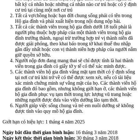
bất kỳ cá nhân hoặc những cá nhân nào cư trú hoặc có ý định
cư trú tại cùng một nơi cư trú
Tất cả vợ/chồng hoặc bạn đời chung sống phải có tên trong
Hộ gia đình và phải xuất hiện trong nội dung nộp bài.
Tất cả các thành viên trong hộ gia đình dưới 18 tuổi phải là
người phụ thuộc hợp pháp của một thành viên trong hộ gia
đình trưởng thành, ngoại trừ trường hợp trẻ vị thành niên đã
được giải phóng, theo khai báo trong tờ khai thuế thu nhập
gần đây nhất hoặc con vị thành niên hợp pháp của người nắm
giữ quyền sở hữu.
Người nộp đơn đang mang thai sẽ chỉ được tính là hai thành
viên trong gia đình có giấy tờ y tế có thể xác minh được.
Các thành viên hộ gia đình vắng mặt tạm thời có ý định sống
tại nơi cư trú khi trở về có thể được xem xét, nếu có tài liệu
xác minh chứng minh sự vắng mặt của họ. Các thành viên hộ
gia đình đó bao gồm, nhưng không giới hạn ở, các thành viên
hộ gia đình phục vụ tạm thời trong lực lượng vũ trang hoặc
những người được đưa vào viện dưỡng lão tạm thời.
Người giúp việc sống chung và trẻ em nuôi dưỡng sẽ không
được tính vào quy mô hộ gia đình.
Giới hạn có hiệu lực: 1 tháng 4 năm 2025
Ngày bắt đầu thời gian bình luận:
16 tháng 3 năm 2018
Ngày kết thúc thời gian bình luận:
30 tháng 3 năm 2018