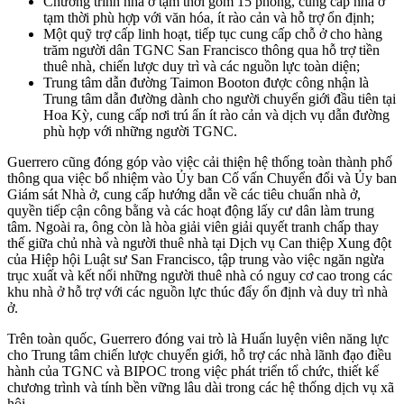
Chương trình nhà ở tạm thời gồm 15 phòng, cung cấp nhà ở
tạm thời phù hợp với văn hóa, ít rào cản và hỗ trợ ổn định;
Một quỹ trợ cấp linh hoạt, tiếp tục cung cấp chỗ ở cho hàng
trăm người dân TGNC San Francisco thông qua hỗ trợ tiền
thuê nhà, chiến lược duy trì và các nguồn lực toàn diện;
Trung tâm dẫn đường Taimon Booton được công nhận là
Trung tâm dẫn đường dành cho người chuyển giới đầu tiên tại
Hoa Kỳ, cung cấp nơi trú ẩn ít rào cản và dịch vụ dẫn đường
phù hợp với những người TGNC.
Guerrero cũng đóng góp vào việc cải thiện hệ thống toàn thành phố
thông qua việc bổ nhiệm vào Ủy ban Cố vấn Chuyển đổi và Ủy ban
Giám sát Nhà ở, cung cấp hướng dẫn về các tiêu chuẩn nhà ở,
quyền tiếp cận công bằng và các hoạt động lấy cư dân làm trung
tâm. Ngoài ra, ông còn là hòa giải viên giải quyết tranh chấp thay
thế giữa chủ nhà và người thuê nhà tại Dịch vụ Can thiệp Xung đột
của Hiệp hội Luật sư San Francisco, tập trung vào việc ngăn ngừa
trục xuất và kết nối những người thuê nhà có nguy cơ cao trong các
khu nhà ở hỗ trợ với các nguồn lực thúc đẩy ổn định và duy trì nhà
ở.
Trên toàn quốc, Guerrero đóng vai trò là Huấn luyện viên năng lực
cho Trung tâm chiến lược chuyển giới, hỗ trợ các nhà lãnh đạo điều
hành của TGNC và BIPOC trong việc phát triển tổ chức, thiết kế
chương trình và tính bền vững lâu dài trong các hệ thống dịch vụ xã
hội.