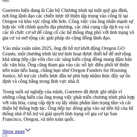
Guerrero hiện đang là Cán bộ Chương trình tại một quỹ gia đình,
nơi ông lãnh đạo các chiến lược từ thiện tập trung vào công lý tại
Oregon và khu vực rộng lớn hơn. Công việc của ông nhấn mạnh sự
hợp tác với chính quyền địa phương, các nhà cung cấp dịch vụ và
các tổ chức cơ sở để củng cố các hệ thống ứng phó với tình trạng vô
gia cư và mở rộng các giải pháp do cộng đồng lãnh đạo.
Vào mùa xuân năm 2025, ông đã hỗ trợ khởi động Oregon GO
Grants, một chương trình tài trợ linh hoạt được thiết kế để mở rộng
khả năng tiếp cận vốn cho các sáng kiến cộng đồng mang đậm bản
sắc văn hóa. Ông cũng tham gia vào các nỗ lực điều phối từ thiện
trên toàn tiểu bang, chẳng hạn như Oregon Funders for Housing
Justice, hỗ trợ các chiến lược đầu tư phù hợp nhằm thúc đẩy sự ổn
định và công bằng trong lĩnh vực nhà ở.
Trong suốt sự nghiệp của mình, Guerrero đã được ghi nhận vì
những cống hiến của ông trong việc phát triển chương trình phù hợp
với văn hóa, cung cấp dịch vụ lấy nhân phẩm làm trọng tâm và cải
thiện hệ thống hợp tác. Ông tiếp tục đóng góp vào sự tiến bộ của hệ
thống nhà ở hỗ trợ và giải quyết tình trạng vô gia cư tại San
Francisco, Oregon, và trên toàn quốc.
Show more