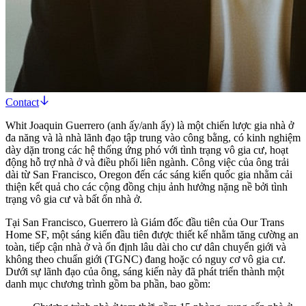
Contact
Whit Joaquin Guerrero (anh ấy/anh ấy) là một chiến lược gia nhà ở
đa năng và là nhà lãnh đạo tập trung vào công bằng, có kinh nghiệm
dày dặn trong các hệ thống ứng phó với tình trạng vô gia cư, hoạt
động hỗ trợ nhà ở và điều phối liên ngành. Công việc của ông trải
dài từ San Francisco, Oregon đến các sáng kiến quốc gia nhằm cải
thiện kết quả cho các cộng đồng chịu ảnh hưởng nặng nề bởi tình
trạng vô gia cư và bất ổn nhà ở.
Tại San Francisco, Guerrero là Giám đốc đầu tiên của Our Trans
Home SF, một sáng kiến đầu tiên được thiết kế nhằm tăng cường an
toàn, tiếp cận nhà ở và ổn định lâu dài cho cư dân chuyển giới và
không theo chuẩn giới (TGNC) đang hoặc có nguy cơ vô gia cư.
Dưới sự lãnh đạo của ông, sáng kiến này đã phát triển thành một
danh mục chương trình gồm ba phần, bao gồm: