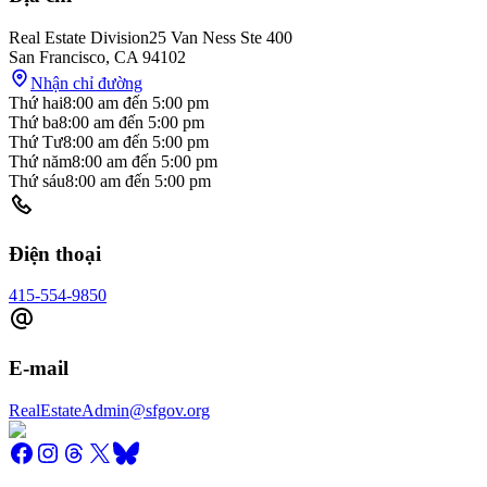
Real Estate Division
25 Van Ness Ste 400
San Francisco
,
CA
94102
Nhận chỉ đường
Thứ hai
8:00 am
đến
5:00 pm
Thứ ba
8:00 am
đến
5:00 pm
Thứ Tư
8:00 am
đến
5:00 pm
Thứ năm
8:00 am
đến
5:00 pm
Thứ sáu
8:00 am
đến
5:00 pm
Điện thoại
415-554-9850
E-mail
RealEstateAdmin@sfgov.org