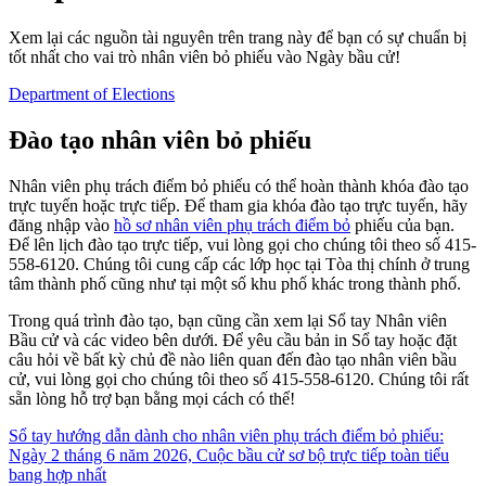
Xem lại các nguồn tài nguyên trên trang này để bạn có sự chuẩn bị
tốt nhất cho vai trò nhân viên bỏ phiếu vào Ngày bầu cử!
Department of Elections
Đào tạo nhân viên bỏ phiếu
Nhân viên phụ trách điểm bỏ phiếu có thể hoàn thành khóa đào tạo
trực tuyến hoặc trực tiếp. Để tham gia khóa đào tạo trực tuyến, hãy
đăng nhập vào
hồ sơ nhân viên phụ trách điểm bỏ
phiếu của bạn.
Để lên lịch đào tạo trực tiếp, vui lòng gọi cho chúng tôi theo số 415-
558-6120. Chúng tôi cung cấp các lớp học tại Tòa thị chính ở trung
tâm thành phố cũng như tại một số khu phố khác trong thành phố.
Trong quá trình đào tạo, bạn cũng cần xem lại Sổ tay Nhân viên
Bầu cử và các video bên dưới. Để yêu cầu bản in Sổ tay hoặc đặt
câu hỏi về bất kỳ chủ đề nào liên quan đến đào tạo nhân viên bầu
cử, vui lòng gọi cho chúng tôi theo số 415-558-6120. Chúng tôi rất
sẵn lòng hỗ trợ bạn bằng mọi cách có thể!
Sổ tay hướng dẫn dành cho nhân viên phụ trách điểm bỏ phiếu:
Ngày 2 tháng 6 năm 2026, Cuộc bầu cử sơ bộ trực tiếp toàn tiểu
bang hợp nhất