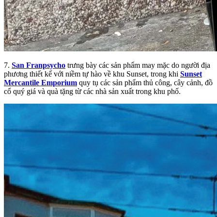
7.
San Franpsycho
trưng bày các sản phẩm may mặc do người địa
phương thiết kế với niềm tự hào về khu Sunset, trong khi
Sunset
Mercantile Emporium
quy tụ các sản phẩm thủ công, cây cảnh, đồ
cổ quý giá và quà tặng từ các nhà sản xuất trong khu phố.