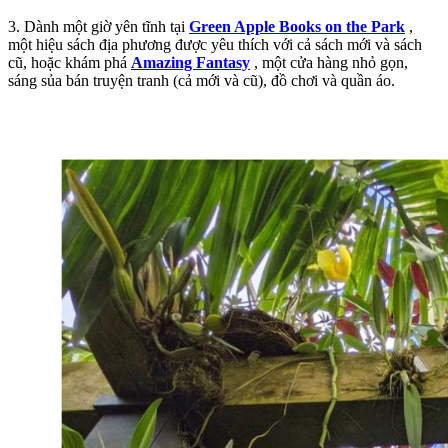
3. Dành một giờ yên tĩnh tại
Green Apple Books on the Park
,
một hiệu sách địa phương được yêu thích với cả sách mới và sách
cũ, hoặc khám phá
Amazing Fantasy
, một cửa hàng nhỏ gọn,
sáng sủa bán truyện tranh (cả mới và cũ), đồ chơi và quần áo.