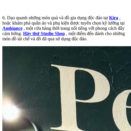
6. Dạo quanh những món quà và đồ gia dụng độc đáo tại
Kira
,
hoặc khám phá quần áo và phụ kiện được tuyển chọn kỹ lưỡng tại
Ambiance
, một cửa hàng thời trang nổi tiếng với phong cách đầy
cảm hứng.
Hãy thử Studio Shop
, một điểm đến dành cho những
món đồ tái chế và đồ đã qua sử dụng độc đáo.