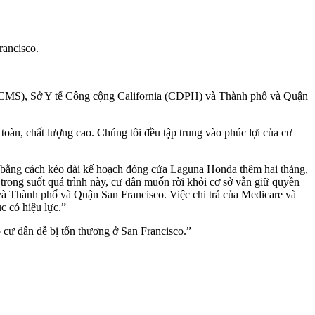
ancisco.
CMS), Sở Y tế Công cộng California (CDPH) và Thành phố và Quận
toàn, chất lượng cao. Chúng tôi đều tập trung vào phúc lợi của cư
id bằng cách kéo dài kế hoạch đóng cửa Laguna Honda thêm hai tháng,
trong suốt quá trình này, cư dân muốn rời khỏi cơ sở vẫn giữ quyền
và Thành phố và Quận San Francisco. Việc chi trả của Medicare và
c có hiệu lực.”
cư dân dễ bị tổn thương ở San Francisco.”