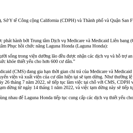
, Sở Y tế Công cộng California (CDPH) và Thành phố và Quận San Fr
át hành bởi Trung tâm Dịch vụ Medicare và Medicaid Liên bang (
g tâm Phục hồi chức năng Laguna Honda (Laguna Honda):
ười sống trong viện dưỡng lão đều được nhận các dịch vụ và hỗ trợ an 
sức khỏe thiết yếu cho hơn 600 cư dân.”
edicaid (CMS) đang gia hạn thời gian chi trả của Medicare và Medica
uyển viện và xuất viện của cư dân hiện tại sẽ tạm dừng. Như thường lệ 
ày 26 tháng 7 năm 2022, sẽ tiếp tục làm việc tại chỗ với CMS, CDPH 
ạm dừng từ ngày 14 tháng 1 năm 2022, và việc tạm dừng này sẽ tiếp tụ
 nhau để Laguna Honda tiếp tục cung cấp các dịch vụ thiết yếu cho 