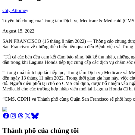
City Attorney
Tuyên bố chung của Trung tâm Dịch vụ Medicare & Medicaid (CMS)
August 15, 2022
SAN FRANCISCO (15 tháng 8 năm 2022) — Thông cáo chung được ph
San Francisco về những diễn biến liên quan đến Bệnh viện và Trun
“Tất cả các bên đều cam kết đảm bảo rằng, bất kể thu nhập, những ng
dân trong khi Laguna Honda tiếp tục cung cấp các dịch vụ chăm sóc 
“Trong quá trình hợp tác tiếp tục, Trung tâm Dịch vụ Medicare và M
đến ngày 13 tháng 11 năm 2022. Trong thời gian gia hạn này, việc ch
đó. Người điều phối tại chỗ do CMS chỉ định, được bổ nhiệm vào ng
Medicaid cho các trường hợp nhập viện mới tại Laguna Honda đã bị t
“CMS, CDPH và Thành phố cùng Quận San Francisco sẽ phối hợp cùng
Thành phố của chúng tôi