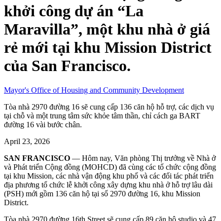
khởi công dự án “La
Maravilla”, một khu nhà ở giá
rẻ mới tại khu Mission District
của San Francisco.
Mayor's Office of Housing and Community Development
Tòa nhà 2970 đường 16 sẽ cung cấp 136 căn hộ hỗ trợ, các dịch vụ
tại chỗ và một trung tâm sức khỏe tâm thần, chỉ cách ga BART
đường 16 vài bước chân.
April 23, 2026
SAN FRANCISCO
— Hôm nay, Văn phòng Thị trưởng về Nhà ở
và Phát triển Cộng đồng (MOHCD) đã cùng các tổ chức cộng đồng
tại khu Mission, các nhà vận động khu phố và các đối tác phát triển
địa phương tổ chức lễ khởi công xây dựng khu nhà ở hỗ trợ lâu dài
(PSH) mới gồm 136 căn hộ tại số 2970 đường 16, khu Mission
District.
Tòa nhà 2970 đường 16th Street sẽ cung cấp 89 căn hộ studio và 47