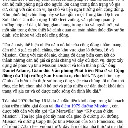
căn hộ một phòng ngủ cho người lớn đang trong tình trạng vô gia
cư, cùng với các dịch vụ tại chỗ và tiện nghi hướng đến cộng đồng.
Khu phức hợp chín tầng này sẽ bao gồm một Trung tâm Dịch vụ
Sức khỏe Tâm thần rộng 1.500 feet vuông, văn phòng quản lý
trường hợp cư dân, không gian chung trong nhà và ngoài trời, và
một sân trong được thiết kế cảnh quan an toàn nhằm thúc đẩy sự ổn
định, sức khỏe và kết nối cộng đồng.
“Dự án này thể hiện nhiều năm nỗ lực của cộng đồng nhằm mang
đến nhà ở giá cả phải chăng cho khu vực giao lộ đường 16 và
Mission. Cùng với các đối tác, chúng tôi đang biến cam kết đó
thành những căn hộ giá cả phải chăng và đầy đủ dịch vụ, được xây
dựng để phục vụ khu Mission District và toàn thành phố,”
ông
Daniel Adams, Giám đốc Văn phòng Phát triển Nhà ở và Cộng
đồng của Thị trưởng San Francisco, cho biết.
“Ngày hôm nay
đánh dấu bước tiến thực sự trong công việc của chúng tôi nhằm mở
rộng các lựa chọn nhà ở hỗ trợ và giúp nhiều cư dân thoát khỏi tình
trạng vô gia cư và có được cuộc sống ổn định lâu dài.”
Tòa nhà 2970 đường 16 là dự án đầu tiên khởi công trong kế hoạch
phát triển nhiều giai đoạn tại
địa điểm 1979 đường Mission
, còn
được biết đến với tên gọi “La Maravilla” hay “Kỳ quan ở khu
Mission”. Tọa lạc gần góc tây nam của giao lộ đường 16, đường
Mission và đường Capp thuộc khu Mission của San Francisco, khu
đất rộng 57.325 feet vuông trước đây là một tòa nhà thương mại bỏ