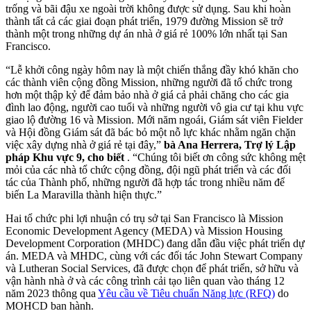
trống và bãi đậu xe ngoài trời không được sử dụng. Sau khi hoàn
thành tất cả các giai đoạn phát triển, 1979 đường Mission sẽ trở
thành một trong những dự án nhà ở giá rẻ 100% lớn nhất tại San
Francisco.
“Lễ khởi công ngày hôm nay là một chiến thắng đầy khó khăn cho
các thành viên cộng đồng Mission, những người đã tổ chức trong
hơn một thập kỷ để đảm bảo nhà ở giá cả phải chăng cho các gia
đình lao động, người cao tuổi và những người vô gia cư tại khu vực
giao lộ đường 16 và Mission. Mới năm ngoái, Giám sát viên Fielder
và Hội đồng Giám sát đã bác bỏ một nỗ lực khác nhằm ngăn chặn
việc xây dựng nhà ở giá rẻ tại đây,”
bà Ana Herrera, Trợ lý Lập
pháp Khu vực 9, cho biết
. “Chúng tôi biết ơn công sức không mệt
mỏi của các nhà tổ chức cộng đồng, đội ngũ phát triển và các đối
tác của Thành phố, những người đã hợp tác trong nhiều năm để
biến La Maravilla thành hiện thực.”
Hai tổ chức phi lợi nhuận có trụ sở tại San Francisco là Mission
Economic Development Agency (MEDA) và Mission Housing
Development Corporation (MHDC) đang dẫn đầu việc phát triển dự
án. MEDA và MHDC, cùng với các đối tác John Stewart Company
và Lutheran Social Services, đã được chọn để phát triển, sở hữu và
vận hành nhà ở và các công trình cải tạo liên quan vào tháng 12
năm 2023 thông qua
Yêu cầu về Tiêu chuẩn Năng lực (RFQ)
do
MOHCD ban hành.