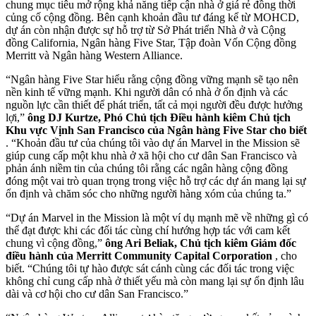
chung mục tiêu mở rộng khả năng tiếp cận nhà ở giá rẻ đồng thời
củng cố cộng đồng. Bên cạnh khoản đầu tư đáng kể từ MOHCD,
dự án còn nhận được sự hỗ trợ từ Sở Phát triển Nhà ở và Cộng
đồng California, Ngân hàng Five Star, Tập đoàn Vốn Cộng đồng
Merritt và Ngân hàng Western Alliance.
“Ngân hàng Five Star hiểu rằng cộng đồng vững mạnh sẽ tạo nên
nền kinh tế vững mạnh. Khi người dân có nhà ở ổn định và các
nguồn lực cần thiết để phát triển, tất cả mọi người đều được hưởng
lợi,”
ông DJ Kurtze, Phó Chủ tịch Điều hành kiêm Chủ tịch
Khu vực Vịnh San Francisco của Ngân hàng Five Star cho biết
. “Khoản đầu tư của chúng tôi vào dự án Marvel in the Mission sẽ
giúp cung cấp một khu nhà ở xã hội cho cư dân San Francisco và
phản ánh niềm tin của chúng tôi rằng các ngân hàng cộng đồng
đóng một vai trò quan trọng trong việc hỗ trợ các dự án mang lại sự
ổn định và chăm sóc cho những người hàng xóm của chúng ta.”
“Dự án Marvel in the Mission là một ví dụ mạnh mẽ về những gì có
thể đạt được khi các đối tác cùng chí hướng hợp tác với cam kết
chung vì cộng đồng,”
ông Ari
Beliak, Chủ tịch kiêm Giám đốc
điều hành của Merritt Community Capital Corporation
, cho
biết. “Chúng tôi tự hào được sát cánh cùng các đối tác trong việc
không chỉ cung cấp nhà ở thiết yếu mà còn mang lại sự ổn định lâu
dài và cơ hội cho cư dân San Francisco.”