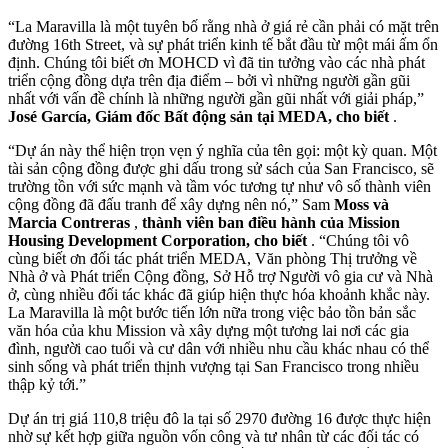
“La Maravilla là một tuyên bố rằng nhà ở giá rẻ cần phải có mặt trên
đường 16th Street, và sự phát triển kinh tế bắt đầu từ một mái ấm ổn
định. Chúng tôi biết ơn MOHCD vì đã tin tưởng vào các nhà phát
triển cộng đồng dựa trên địa điểm – bởi vì những người gần gũi
nhất với vấn đề chính là những người gần gũi nhất với giải pháp,”
José García, Giám đốc Bất động sản tại MEDA, cho biết
.
“Dự án này thể hiện trọn vẹn ý nghĩa của tên gọi: một kỳ quan. Một
tài sản cộng đồng được ghi dấu trong sử sách của San Francisco, sẽ
trường tồn với sức mạnh và tầm vóc tương tự như vô số thành viên
cộng đồng đã đấu tranh để xây dựng nên nó,” Sam
Moss
và
Marcia Contreras
,
thành viên ban điều hành của Mission
Housing Development Corporation, cho biết
. “Chúng tôi vô
cùng biết ơn đối tác phát triển MEDA, Văn phòng Thị trưởng về
Nhà ở và Phát triển Cộng đồng, Sở Hỗ trợ Người vô gia cư và Nhà
ở, cùng nhiều đối tác khác đã giúp hiện thực hóa khoảnh khắc này.
La Maravilla là một bước tiến lớn nữa trong việc bảo tồn bản sắc
văn hóa của khu Mission và xây dựng một tương lai nơi các gia
đình, người cao tuổi và cư dân với nhiều nhu cầu khác nhau có thể
sinh sống và phát triển thịnh vượng tại San Francisco trong nhiều
thập kỷ tới.”
Dự án trị giá 110,8 triệu đô la tại số 2970 đường 16 được thực hiện
nhờ sự kết hợp giữa nguồn vốn công và tư nhân từ các đối tác có