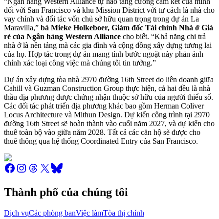
“Ngân hàng Western Alliance tự hào tăng cường cam kết của mình
đối với San Francisco và khu Mission District với tư cách là nhà cho
vay chính và đối tác vốn chủ sở hữu quan trọng trong dự án La
Maravilla,”
bà Mieke
Holkeboer, Giám đốc Tài chính Nhà ở Giá
rẻ của Ngân hàng Western Alliance
cho biết. “Khả năng chi trả
nhà ở là nền tảng mà các gia đình và cộng đồng xây dựng tương lai
của họ. Hợp tác trong dự án mang tính bước ngoặt này phản ánh
chính xác loại công việc mà chúng tôi tin tưởng.”
Dự án xây dựng tòa nhà 2970 đường 16th Street do liên doanh giữa
Cahill và Guzman Construction Group thực hiện, cả hai đều là nhà
thầu địa phương được chứng nhận thuộc sở hữu của người thiểu số.
Các đối tác phát triển địa phương khác bao gồm Herman Coliver
Locus Architecture và Mithun Design. Dự kiến ​​công trình tại 2970
đường 16th Street sẽ hoàn thành vào cuối năm 2027, và dự kiến ​​cho
thuê toàn bộ vào giữa năm 2028. Tất cả các căn hộ sẽ được cho
thuê thông qua hệ thống Coordinated Entry của San Francisco.
Thành phố của chúng tôi
Dịch vụ
Các phòng ban
Việc làm
Tòa thị chính