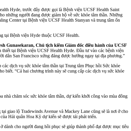
ealth Hyde, trước đây được gọi là Bệnh viện UCSF Health Saint
nh cho những người đang được giám hộ về sức khỏe tâm thần. Những
ealing Center tại Bệnh viện UCSF Health Stanyan và trung tâm ổn
ường tại Bệnh viện Hyde thuộc UCSF Health.
esh Gunasekaran, Chủ tịch kiêm Giám đốc điều hành của UCSF
cần thiết tại Bệnh viện UCSF Health Hyde. Đầu tư vào các bệnh viện
gười dân San Francisco xứng đáng được hưởng ngay tại địa phương.”
 các dịch vụ sức khỏe tâm thần tại Trung tâm Phục hồi Sức khỏe
ho biết. “Cả hai chương trình này sẽ cung cấp các dịch vụ sức khỏe
tòa nhà chăm sóc sức khỏe tâm thần, dự kiến ​​khởi công vào mùa đông
g tại giao lộ Tradewinds Avenue và Mackey Lane cũng sẽ là nơi ở cho
của Hải quân Hoa Kỳ dự kiến ​​sẽ được tái phát triển.
hà ở dành cho người đang hồi phục sẽ giúp thành phố đạt được mục tiêu