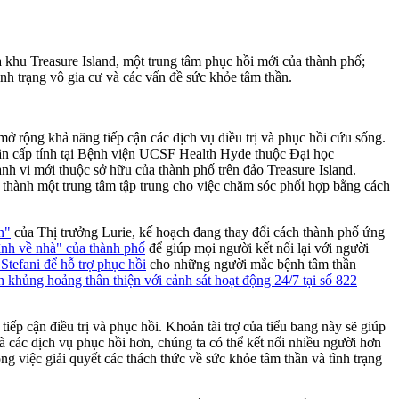
 khu Treasure Island, một trung tâm phục hồi mới của thành phố;
h trạng vô gia cư và các vấn đề sức khỏe tâm thần.
mở rộng khả năng tiếp cận các dịch vụ điều trị và phục hồi cứu sống.
thần cấp tính tại Bệnh viện UCSF Health Hyde thuộc Đại học
nh vi mới thuộc sở hữu của thành phố trên đảo Treasure Island.
 thành một trung tâm tập trung cho việc chăm sóc phối hợp bằng cách
n"
của Thị trưởng Lurie, kế hoạch đang thay đổi cách thành phố ứng
rình về nhà" của thành phố
để giúp mọi người kết nối lại với người
Stefani để hỗ trợ phục hồi
cho những người mắc bệnh tâm thần
h khủng hoảng thân thiện với cảnh sát hoạt động 24/7 tại số 822
p cận điều trị và phục hồi. Khoản tài trợ của tiểu bang này sẽ giúp
và các dịch vụ phục hồi hơn, chúng ta có thể kết nối nhiều người hơn
g việc giải quyết các thách thức về sức khỏe tâm thần và tình trạng