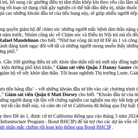
ội trú, bổ sung các giường điều trị tâm thần khép kín theo yêu cầu lâ
ng rối loạn sử dụng chất gây nghiện có thể bắt đầu điều trị, nhận thuố
iá cao những khoản đầu tư của tiểu bang này, sẽ giúp nhiều người tiếp 
ng quyền giám hộ để chăm sóc những người mắc bệnh tâm thần nặng nhất
năm trước, Nhóm công tác về Chăm sóc và Điều trị Nội trú mà tôi đồng
 Rafael Mandelman
cho biết. “Nhờ hai vòng tài trợ từ Đề án 1 và côn
ốt lành đáng kinh ngạc đối với tất cả những người mong muốn thấy nh
ường phố.”
. Gần 100 giường điều trị sức khỏe tâm thần nội trú mới này đồng ngh
ều kiện đường phố khó khăn,”
Giám sát viên Quận 3 Danny Sauter
ch
giám hộ về sức khỏe tâm thần. Tôi hoan nghênh Thị trưởng Lurie, Giá
ưu tiên hàng đầu’ – với những khoản đầu tư lớn vào các chương trình đ
n,”
Giám sát viên Quận 6 Matt Dorsey
cho biết. “Khoản đầu tư của t
p những người đang vật lộn với chứng nghiện cai nghiện ma túy bất hợp
rợ rất cần thiết này, và cảm ơn cử tri California đã thông qua Dự luật
theo Đề án 1, được cử tri California thông qua vào tháng 3 năm 2024.
nfrastructure Program - Bond BHCIP) để tài trợ cho các dự án vốn về
 bệnh nhân mắc chứng rối loạn kép thông qua Bond BHCIP
.