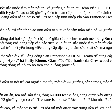
c sức khỏe tâm thần nội trú và giường điều trị tại Bệnh viện UCSF H
alth Hyde để tạo ra 50 giường điều trị bán cấp tính khép kín mới dà
 đang điều hành cơ sở điều trị bán cấp tính khép kín San Francisco H
ần nội trú cấp tính vào khu điều trị sức khỏe tâm thần hiện có 24 gi
đồng đòi hỏi sự hợp tác chặt chẽ giữa các tổ chức mạnh mẽ,”
ông Sur
mở rộng khả năng tiếp cận các dịch vụ điều trị sức khỏe tâm thần rất 
ai trò thiết yếu trong việc cung cấp dịch vụ chăm sóc xuất sắc mà n
 tác với Sở Y tế Công cộng San Francisco và UCSF Health để cung cấp
 viện Hyde,”
bà Patty Bloom, Giám đốc điều hành của Crestwood
c
g cộng đồng và hỗ trợ họ trên con đường phục hồi.”
 điều trị nội trú cai nghiện ma túy mới với 44 giường bệnh trong một 
iện dự án, tòa nhà sáu tầng rộng 64.000 feet vuông đang được xây dựn
 giường hiện có của Treasure Island, sẽ được di dời từ khu nhà ở cũ 
rất cao, và một cơ sở điều trị nội trú mới được xây dựng liền kề với n