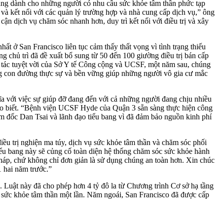
m sàng dành cho những người có nhu cầu sức khỏe tâm thần phức tạp
c và kết nối với các quản lý trường hợp và nhà cung cấp dịch vụ,” ông
cận dịch vụ chăm sóc nhanh hơn, duy trì kết nối với điều trị và xây
 ở San Francisco liên tục cảm thấy thất vọng vì tình trạng thiếu
 chủ trì đã đề xuất bổ sung từ 50 đến 100 giường điều trị bán cấp
g tác tuyệt vời của Sở Y tế Công cộng và UCSF, một năm sau, chúng
ững con đường thực sự và bền vững giúp những người vô gia cư mắc
ĩa với việc sự giúp đỡ đang đến với cả những người đang chịu nhiều
o biết. “Bệnh viện UCSF Hyde của Quận 3 sẵn sàng thực hiện công
m đốc Dan Tsai và lãnh đạo tiểu bang vì đã đảm bảo nguồn kinh phí
iều trị nghiện ma túy, dịch vụ sức khỏe tâm thần và chăm sóc phối
iểu bang này sẽ củng cố toàn diện hệ thống chăm sóc sức khỏe hành
 pháp, chứ không chỉ đơn giản là sử dụng chúng an toàn hơn. Xin chúc
 1 hai năm trước.”
 Luật này đã cho phép hơn 4 tỷ đô la từ Chương trình Cơ sở hạ tầng
 sức khỏe tâm thần một lần. Năm ngoái, San Francisco đã được cấp