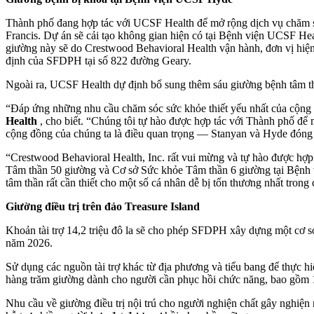
Thành phố đang hợp tác với UCSF Health để mở rộng dịch vụ chăm só
Francis. Dự án sẽ cải tạo không gian hiện có tại Bệnh viện UCSF He
giường này sẽ do Crestwood Behavioral Health vận hành, đơn vị hiện
định của SFDPH tại số 822 đường Geary.
Ngoài ra, UCSF Health dự định bổ sung thêm sáu giường bệnh tâm th
“Đáp ứng những nhu cầu chăm sóc sức khỏe thiết yếu nhất của cộng 
Health
, cho biết. “Chúng tôi tự hào được hợp tác với Thành phố để 
cộng đồng của chúng ta là điều quan trọng — Stanyan và Hyde đóng v
“Crestwood Behavioral Health, Inc. rất vui mừng và tự hào được hợp
Tâm thần 50 giường và Cơ sở Sức khỏe Tâm thần 6 giường tại Bệnh
tâm thần rất cần thiết cho một số cá nhân dễ bị tổn thương nhất tron
Giường điều trị trên đảo Treasure Island
Khoản tài trợ 14,2 triệu đô la sẽ cho phép SFDPH xây dựng một cơ sở
năm 2026.
Sử dụng các nguồn tài trợ khác từ địa phương và tiểu bang để thực h
hàng trăm giường dành cho người cần phục hồi chức năng, bao gồm 172
Nhu cầu về giường điều trị nội trú cho người nghiện chất gây nghiện 