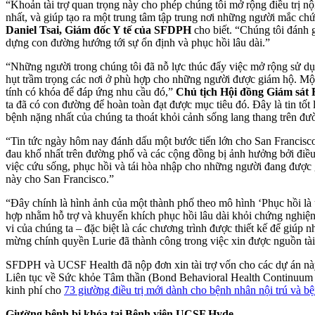
“Khoản tài trợ quan trọng này cho phép chúng tôi mở rộng điều trị n
nhất, và giúp tạo ra một trung tâm tập trung nơi những người mắc chứ
Daniel Tsai, Giám đốc Y tế của SFDPH
cho biết. “Chúng tôi đánh g
dựng con đường hướng tới sự ổn định và phục hồi lâu dài.”
“Những người trong chúng tôi đã nỗ lực thúc đẩy việc mở rộng sử dụ
hụt trầm trọng các nơi ở phù hợp cho những người được giám hộ. Một 
tính có khóa để đáp ứng nhu cầu đó,”
Chủ tịch Hội đồng Giám sát
ta đã có con đường để hoàn toàn đạt được mục tiêu đó. Đây là tin t
bệnh nặng nhất của chúng ta thoát khỏi cảnh sống lang thang trên đ
“Tin tức ngày hôm nay đánh dấu một bước tiến lớn cho San Francisco
đau khổ nhất trên đường phố và các cộng đồng bị ảnh hưởng bởi đi
việc cứu sống, phục hồi và tái hòa nhập cho những người đang được 
này cho San Francisco.”
“Đây chính là hình ảnh của một thành phố theo mô hình ‘Phục hồi là 
hợp nhằm hỗ trợ và khuyến khích phục hồi lâu dài khỏi chứng nghiệ
vi của chúng ta – đặc biệt là các chương trình được thiết kế để giú
mừng chính quyền Lurie đã thành công trong việc xin được nguồn tài t
SFDPH và UCSF Health đã nộp đơn xin tài trợ vốn cho các dự án này 
Liên tục về Sức khỏe Tâm thần (Bond Behavioral Health Continuum I
kinh phí cho
73 giường điều trị mới dành cho bệnh nhân nội trú và
Giường bệnh bị khóa tại Bệnh viện UCSF Hyde