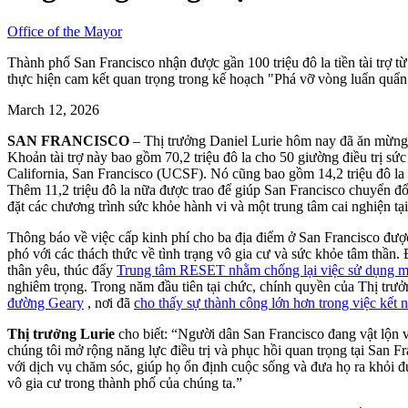
Office of the Mayor
Thành phố San Francisco nhận được gần 100 triệu đô la tiền tài trợ 
thực hiện cam kết quan trọng trong kế hoạch "Phá vỡ vòng luẩn quẩn
March 12, 2026
SAN FRANCISCO
– Thị trưởng Daniel Lurie hôm nay đã ăn mừng vi
Khoản tài trợ này bao gồm 70,2 triệu đô la cho 50 giường điều trị s
California, San Francisco (UCSF). Nó cũng bao gồm 14,2 triệu đô la 
Thêm 11,2 triệu đô la nữa được trao để giúp San Francisco chuyển đ
đặt các chương trình sức khỏe hành vi và một trung tâm cai nghiện tạ
Thông báo về việc cấp kinh phí cho ba địa điểm ở San Francisco đư
phó với các thách thức về tình trạng vô gia cư và sức khỏe tâm thần
thân yêu, thúc đẩy
Trung tâm RESET nhằm chống lại việc sử dụng m
nghiêm trọng. Trong năm đầu tiên tại chức, chính quyền của Thị trư
đường Geary
, nơi đã
cho thấy sự thành công lớn hơn trong việc kết
Thị trưởng Lurie
cho biết: “Người dân San Francisco đang vật lộn v
chúng tôi mở rộng năng lực điều trị và phục hồi quan trọng tại San Fr
với dịch vụ chăm sóc, giúp họ ổn định cuộc sống và đưa họ ra khỏi đ
vô gia cư trong thành phố của chúng ta.”