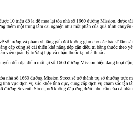
c 10 triệu đô la để mua lại tòa nhà số 1660 đường Mission, được tài
ựng thêm một trung tâm cai nghiện như một phần của quá trình chuyển 
ề số lượng và phạm vi, tăng gấp đôi không gian cho các bác sĩ lâm sà
g cấp cũng sẽ cải thiện khả năng tiếp cận điều trị bằng thuốc theo yêu
hân viên quản lý trường hợp và nhận thuốc tại nhà thuốc.
 chuyển đến địa điểm mới tại số 1660 đường Mission hiện đang hoạt đ
n, tòa nhà số 1660 đường Mission Street sẽ trở thành trụ sở thường tr
 lĩnh vực dịch vụ sức khỏe tình dục, cung cấp dịch vụ chăm sóc tận t
356 đường Seventh Street, nơi không đáp ứng được nhu cầu của cả nhâ