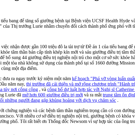
từ tiểu bang để tăng số giường bệnh tại Bệnh viện UCSF Health Hyde và
" của Thị trưởng Lurie nhằm chuyển đổi cách thành phố ứng phó với tìn
ệc nhận được gần 100 triệu đô la tài trợ từ Đề án 1 của tiểu bang để 
ức khỏe tâm thần bán cấp tính khép kín mới và sáu giường điều trị tâm 
để bổ sung 44 giường điều trị nghiện nội trú cho một cơ sở sức khỏe hà
ổi một tòa nhà không sử dụng của thành phố tại số 1660 đường Mission
i cùng một địa điểm.
ợc đưa ra ngay trước kỷ niệm một năm
kế hoạch "Phá vỡ vòng luẩn quẩ
. Đầu năm nay,
thị trưởng đã cải thiện và mở rộng chương trình "Hành t
a túy nơi công cộng
, và
công bố dự luật hợp tác với Nghị sĩ Catherine 
ởng Lurie đã
mở hơn 600 giường điều trị mới
và ra mắt
trung tâm ổn địn
 nối những người đang gặp khủng hoảng với dịch vụ chăm sóc
.
ới chứng nghiện và các bệnh tâm thần nghiêm trọng cần có con đường tiế
ancisco. Với nhiều cơ sở điều trị nghiện nội trú, giường bệnh có khóa 
ường phố. Tôi rất biết ơn Thống đốc Newsom vì sự hợp tác của ông tron