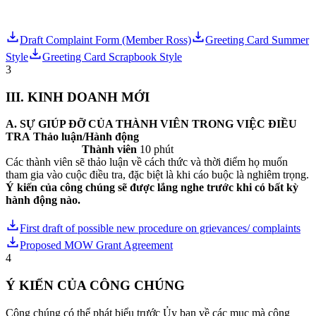
Draft Complaint Form (Member Ross)
Greeting Card Summer
Style
Greeting Card Scrapbook Style
3
III. KINH DOANH MỚI
A. SỰ GIÚP ĐỠ CỦA THÀNH VIÊN TRONG VIỆC ĐIỀU
TRA
Thảo luận/Hành động
Thành viên
10 phút
Các thành viên sẽ thảo luận về cách thức và thời điểm họ muốn
tham gia vào cuộc điều tra, đặc biệt là khi cáo buộc là nghiêm trọng.
Ý kiến của công chúng sẽ được lắng nghe trước khi có bất kỳ
hành động nào.
First draft of possible new procedure on grievances/ complaints
Proposed MOW Grant Agreement
4
Ý KIẾN CỦA CÔNG CHÚNG
Công chúng có thể phát biểu trước Ủy ban về các mục mà công