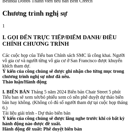
Belinda Dobbs Thành viên tiểu ban Britt Creech
Chương trình nghị sự
1
I. GỌI ĐẾN TRỰC TIẾP/ĐIỂM DANH/ ĐIỀU
CHỈNH CHƯƠNG TRÌNH
Các cuộc họp của Tiểu ban Chính sách SMC là công khai. Người
vô gia cư và người từng vô gia cư ở San Francisco được khuyến
khích tham dự.
Ý kiến của công chúng sẽ được ghi nhận cho từng mục trong
chương trình nghị sự như đã nêu.
Thảo luận/Hành động
I. BIÊN BẢN
Tháng 5 năm 2024 Biên bản Chair Street 5 phút
Tiểu ban sẽ xem xét/bỏ phiếu xem có nên phê duyệt dự thảo biên
bản hay không. (Không có đủ số người tham dự tại cuộc họp tháng
6.)
Tài liệu giải trình - Dự thảo biên bản
Ý kiến của công chúng sẽ được lắng nghe trước khi có bất kỳ
hành động nào được đề xuất.
Hành động đề xuất: Phê duyệt biên bản