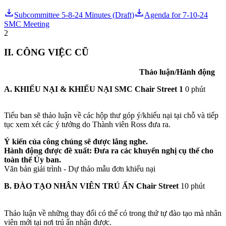
Subcommittee 5-8-24 Minutes (Draft)
Agenda for 7-10-24
SMC Meeting
2
II. CÔNG VIỆC CŨ
Thảo luận/Hành động
A. KHIẾU NẠI & KHIẾU NẠI SMC
Chair Street 1
0 phút
Tiểu ban sẽ thảo luận về các hộp thư góp ý/khiếu nại tại chỗ và tiếp
tục xem xét các ý tưởng do Thành viên Ross đưa ra.
Ý kiến của công chúng sẽ được lắng nghe.
Hành động được đề xuất: Đưa ra các khuyến nghị cụ thể cho
toàn thể Ủy ban.
Văn bản giải trình - Dự thảo mẫu đơn khiếu nại
B. ĐÀO TẠO NHÂN VIÊN TRÚ
ẨN Chair Street
10 phút
Thảo luận về những thay đổi có thể có trong thứ tự đào tạo mà nhân
viên mới tại nơi trú ẩn nhận được.