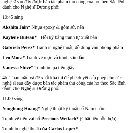
nghệ sĩ sau đây được bán tác phẩm thủ công của họ theo Sắc lệnh
dành cho Nghệ sĩ Đường phố:
10:45 sáng
Akshita Jain*
Nhựa epoxy & gốm sứ, nến
Kaylene Buteau*
- Hồi ký bằng tranh tự xuất bản
Gabriela Perez*
Tranh in nghệ thuật, đồ dùng văn phòng phẩm
Leo Mora*
Tranh vẽ mực và tranh sơn dầu
Vanessa Shive*
Tranh in lụa trên giấy
4b. Thảo luận và đề xuất khả thi để phê duyệt cấp phép cho các
nghệ sĩ sau đây được bán tác phẩm thủ công của họ theo Sắc lệnh
dành cho Nghệ sĩ Đường phố:
11:00 sáng
Yonghong Huang*
Nghệ thuật kỹ thuật số Nam châm
Tranh vẽ trên vải bố
Precious Wettach*
(Chất liệu hỗn hợp)
Tranh in nghệ thuật
của Carlos Lopez*