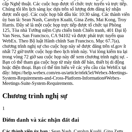
cấp Nghệ thuật. Các cuộc họp được tổ chức trực tuyến và trực tiếp.
Chúng tôi lên lịch sàng lọc dựa trên số lượng đơn đăng ký nhận
được mỗi quý. Các cuộc họp bắt đầu lúc 10:30 sáng. Các thành viên
ủy ban là: Sean Nash, Carolyn Kualii, Gina Zetts, Mai Kong, Troy
Harris. Đây sẽ là một cuộc họp trực tiếp được tổ chức tại Phòng
125, Tòa nhà Tưởng niệm Cựu chiến binh Chiến tranh, 401 Đại lộ
Van Ness, San Francisco, CA 94102 và được phát trực tuyến qua
WebEx. Theo Bộ luật Hành chính San Francisco, Mục 67.7(a),
chương trình nghị sự cho cuộc họp này sẽ được đăng trên sf.gov ít
nhất 72 giờ trước cuộc họp theo lịch trình này. Vui lòng kiểm tra lại
trong vòng 72 giờ sau cuộc họp này để xem chương trình nghị sự. -
Bạn có thể tham gia cuộc họp từ máy tính để bàn, thiết bị di động
hoặc điện thoại. Bạn có thể tìm hiểu về các yêu cầu của WebEx tại
đây: https://help.webex.com/en-us/article/n6rk5el/Webex-Meetings-
System-Requirements-and-Cross-Platform-Information#Webex-
Meetings-Suite-System-Requirements.
Chương trình nghị sự
1
Điểm danh và xác nhận đất đai
Các thành viên ủy ban
: Sean Nash, Carolyn Kualii, Gina Zetts,