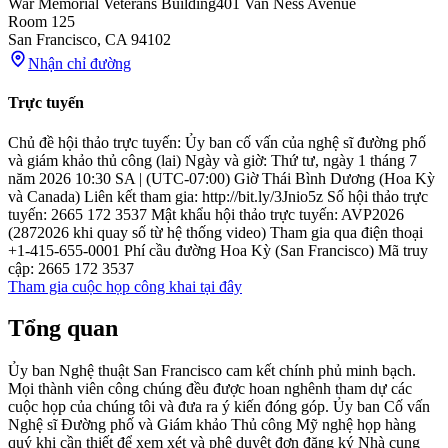
War Memorial Veterans Building
401 Van Ness Avenue
Room 125
San Francisco
,
CA
94102
Nhận chỉ đường
Trực tuyến
Chủ đề hội thảo trực tuyến: Ủy ban cố vấn của nghệ sĩ đường phố
và giám khảo thủ công (lai) Ngày và giờ: Thứ tư, ngày 1 tháng 7
năm 2026 10:30 SA | (UTC-07:00) Giờ Thái Bình Dương (Hoa Kỳ
và Canada) Liên kết tham gia: http://bit.ly/3Jnio5z Số hội thảo trực
tuyến: 2665 172 3537 Mật khẩu hội thảo trực tuyến: AVP2026
(2872026 khi quay số từ hệ thống video) Tham gia qua điện thoại
+1-415-655-0001 Phí cầu đường Hoa Kỳ (San Francisco) Mã truy
cập: 2665 172 3537
Tham gia cuộc họp công khai tại đây
Tổng quan
Ủy ban Nghệ thuật San Francisco cam kết chính phủ minh bạch.
Mọi thành viên công chúng đều được hoan nghênh tham dự các
cuộc họp của chúng tôi và đưa ra ý kiến đóng góp. Ủy ban Cố vấn
Nghệ sĩ Đường phố và Giám khảo Thủ công Mỹ nghệ họp hàng
quý khi cần thiết để xem xét và phê duyệt đơn đăng ký Nhà cung