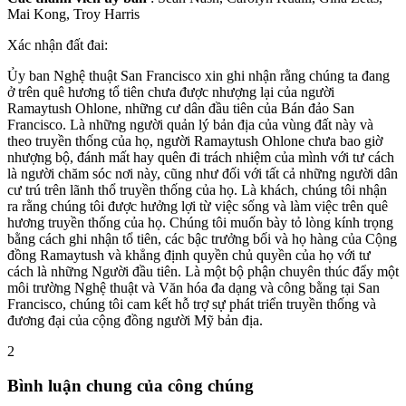
Mai Kong, Troy Harris
Xác nhận đất đai:
Ủy ban Nghệ thuật San Francisco xin ghi nhận rằng chúng ta đang
ở trên quê hương tổ tiên chưa được nhượng lại của người
Ramaytush Ohlone, những cư dân đầu tiên của Bán đảo San
Francisco. Là những người quản lý bản địa của vùng đất này và
theo truyền thống của họ, người Ramaytush Ohlone chưa bao giờ
nhượng bộ, đánh mất hay quên đi trách nhiệm của mình với tư cách
là người chăm sóc nơi này, cũng như đối với tất cả những người dân
cư trú trên lãnh thổ truyền thống của họ. Là khách, chúng tôi nhận
ra rằng chúng tôi được hưởng lợi từ việc sống và làm việc trên quê
hương truyền thống của họ. Chúng tôi muốn bày tỏ lòng kính trọng
bằng cách ghi nhận tổ tiên, các bậc trưởng bối và họ hàng của Cộng
đồng Ramaytush và khẳng định quyền chủ quyền của họ với tư
cách là những Người đầu tiên. Là một bộ phận chuyên thúc đẩy một
môi trường Nghệ thuật và Văn hóa đa dạng và công bằng tại San
Francisco, chúng tôi cam kết hỗ trợ sự phát triển truyền thống và
đương đại của cộng đồng người Mỹ bản địa.​
2
Bình luận chung của công chúng