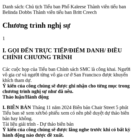
Danh sách: Chủ tịch Tiểu ban Phố Kaleese Thành viên tiểu ban
Belinda Dobbs Thành viên tiểu ban Britt Creech
Chương trình nghị sự
1
I. GỌI ĐẾN TRỰC TIẾP/ĐIỂM DANH/ ĐIỀU
CHỈNH CHƯƠNG TRÌNH
Các cuộc họp của Tiểu ban Chính sách SMC là công khai. Người
vô gia cư và người từng vô gia cư ở San Francisco được khuyến
khích tham dự.
Ý kiến của công chúng sẽ được ghi nhận cho từng mục trong
chương trình nghị sự như đã nêu.
Thảo luận/Hành động
I. BIÊN BẢN
Tháng 11 năm 2024 Biên bản Chair Street 5 phút
Tiểu ban sẽ xem xét/bỏ phiếu xem có nên phê duyệt dự thảo biên
bản hay không.
Tài liệu giải trình - Dự thảo biên bản
Ý kiến của công chúng sẽ được lắng nghe trước khi có bất kỳ
hành động nào được đề xuất.