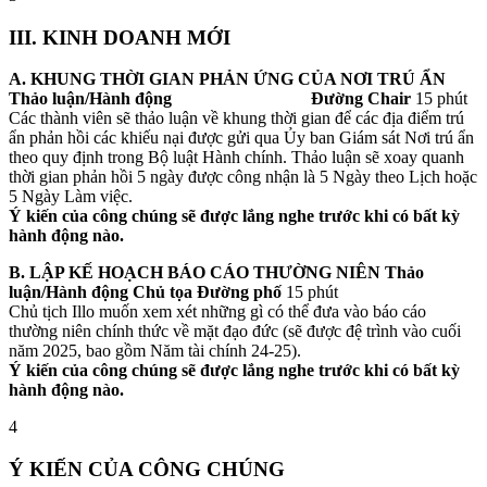
III. KINH DOANH MỚI
A. KHUNG THỜI GIAN PHẢN ỨNG CỦA NƠI TRÚ ẨN
Thảo luận/Hành động
Đường Chair
15 phút
Các thành viên sẽ thảo luận về khung thời gian để các địa điểm trú
ẩn phản hồi các khiếu nại được gửi qua Ủy ban Giám sát Nơi trú ẩn
theo quy định trong Bộ luật Hành chính. Thảo luận sẽ xoay quanh
thời gian phản hồi 5 ngày được công nhận là 5 Ngày theo Lịch hoặc
5 Ngày Làm việc.
Ý kiến của công chúng sẽ được lắng nghe trước khi có bất kỳ
hành động nào.
B. LẬP KẾ HOẠCH BÁO CÁO THƯỜNG NIÊN
Thảo
luận/Hành động Chủ tọa Đường phố
15 phút
Chủ tịch Illo muốn xem xét những gì có thể đưa vào báo cáo
thường niên chính thức về mặt đạo đức (sẽ được đệ trình vào cuối
năm 2025, bao gồm Năm tài chính 24-25).
Ý kiến của công chúng sẽ được lắng nghe trước khi có bất kỳ
hành động nào.
4
Ý KIẾN CỦA CÔNG CHÚNG