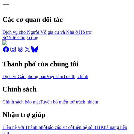
Các cơ quan đối tác
Dịch vụ cho Người Vô gia cư và Nhà ở Hỗ trợ
Sở Y tế Công cộng
Thành phố của chúng tôi
Dịch vụ
Các phòng ban
Việc làm
Tòa thị chính
Chính sách
Chính sách bảo mật
Tuyên bố miễn trừ trách nhiệm
Nhận trợ giúp
Liên hệ với Thành phố
Báo cáo sự cố
Liên hệ số 311
Khả năng tiếp
cận