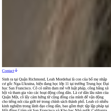
Contact
Sinh ra tại Quận Richmond, Leah Mordehai là con của bố mẹ nhập
cư gốc Nga-Ukraina, hiện đang học lớp 11 tại trường Trung học Đại
học San Francisco. Cô có niềm đam mê với luật pháp, công bằng xã
hội và tham gia vào các hoạt động công dân. Là cư dân lâu năm của
Quận Một, cô lấy cảm hứng từ cộng đồng của mình để vận động
cho tiếng nói của giới trẻ trong chính sách thành phố. Leah có nhiều
kinh nghiệm trong lãnh đạo công dân, bao gồm thực tập lập pháp tại
Hội đồng Giám sát San Francisco và Kho bạc Nhà nước California,