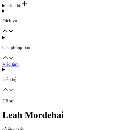
Liên hệ
Dịch vụ
Các phòng ban
Việc làm
Liên hệ
Hồ sơ
Leah Mordehai
cô ấy/chị ấy