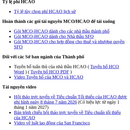
Tỷ lệ phí HCAO
Tỷ lệ tùy chọn phí HCAO lịch sử
Hoàn thành các gói tài nguyên MCO/HCAO để tải xuống
Gói MCO-HCAO dành cho các nhà thầu thành phố
Gói MCO-HCAO dành cho Nhà thầu SFO
Gói MCO-HCAO cho hợp đồng cho thuê và nhượng quyền
SFO
Đối với các Sở ban ngành của Thành phố
Tuyên bố tuân thủ của nhà thầu HCAO (
Tuyên bố HCO
Word
) (
Tuyên bố HCO PDF
)
Video Tuyên bố của MCO và HCAO
Tài nguyên video
Hội thảo trực tuyến về Tiêu chuẩn Tối thiểu của HCAO được
ghi hình ngày 8 tháng 7 năm 2026
(Có hiệu lực từ ngày 1
tháng 1 năm 2027)
Bản trình chiếu hội thảo trực tuyến về Tiêu chuẩn tối thiểu
của HCAO
Video về luật lao động của San Francisco