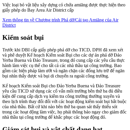
Việc loại bỏ vật liệu xây dựng có chứa amiăng được thực hiện theo
giấy phép do Bay Area Air District cấp
Xem thông tin về Chương trình Phá dỡ/Cải tạo Amiăng của Air
District
Kiểm soát bụi
Trước khi DBI cấp giấy phép phá dỡ cho TICD, DPH đã xem xét
và phê duyệt Kế hoạch Kiểm soát Bụi cho các dự án phá dỡ Đảo
Yerba Buena và Đảo Treasure, trong đó cung cấp các yêu cầu thực
hành làm việc cụ thể cho tất cả các nhà thầu tại công trường. Bao
gồm các biện pháp làm ướt và ngăn chặn các đống lưu trữ để ngăn
bụi nhìn thấy được và bụi di chuyển ra ngoài công trường.
Kế hoạch Kiểm soát Bụi cho Đảo Yerba Buena và Đảo Treasure
yêu cầu TICD sử dụng các cố vấn môi trường bên thứ ba đủ điều
kiện để cung cấp dịch vụ kiểm tra công trường thường xuyên và
theo lịch trình thay đổi đối với các hoạt động kiểm soát bụi bắt buộc
của nhà thầu. Bất cứ khi nào bên thứ ba quan sát thấy thiếu sót
trong các hoạt động làm việc, họ phải thông báo ngay cho giám đốc
nhà thầu tại công trường để khắc phục các hoạt động đó.
Giám sát bụi và vật chất dạng hạt