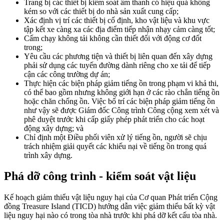
Trang bị các thiết bị kiểm soát âm thanh có hiệu quả không
kém so với các thiết bị do nhà sản xuất cung cấp;
Xác định vị trí các thiết bị cố định, kho vật liệu và khu vực
tập kết xe càng xa các địa điểm tiếp nhận nhạy cảm càng tốt;
Cấm chạy không tải không cần thiết đối với động cơ đốt
trong;
Yêu cầu các phương tiện và thiết bị liên quan đến xây dựng
phải sử dụng các tuyến đường dành riêng cho xe tải để tiếp
cận các công trường dự án;
Thực hiện các biện pháp giảm tiếng ồn trong phạm vi khả thi,
có thể bao gồm nhưng không giới hạn ở các rào chắn tiếng ồn
hoặc chăn chống ồn. Việc bố trí các biện pháp giảm tiếng ồn
như vậy sẽ được Giám đốc Công trình Công cộng xem xét và
phê duyệt trước khi cấp giấy phép phát triển cho các hoạt
động xây dựng; và
Chỉ định một Điều phối viên xử lý tiếng ồn, người sẽ chịu
trách nhiệm giải quyết các khiếu nại về tiếng ồn trong quá
trình xây dựng.
Phá dỡ công trình - kiểm soát vật liệu
Kế hoạch giảm thiểu vật liệu nguy hại của Cơ quan Phát triển Cộng
đồng Treasure Island (TICD) hướng dẫn việc giảm thiểu bất kỳ vật
liệu nguy hại nào có trong tòa nhà trước khi phá dỡ kết cấu tòa nhà.