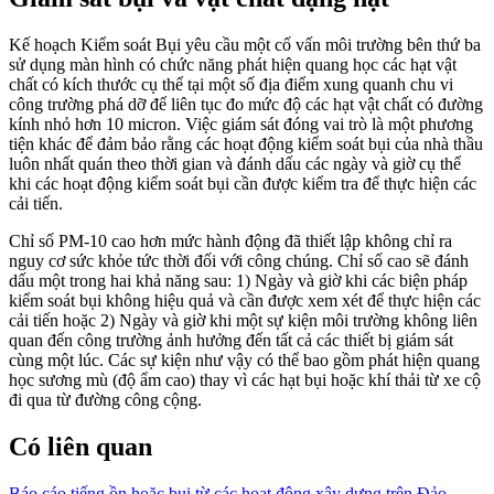
Kế hoạch Kiểm soát Bụi yêu cầu một cố vấn môi trường bên thứ ba
sử dụng màn hình có chức năng phát hiện quang học các hạt vật
chất có kích thước cụ thể tại một số địa điểm xung quanh chu vi
công trường phá dỡ để liên tục đo mức độ các hạt vật chất có đường
kính nhỏ hơn 10 micron. Việc giám sát đóng vai trò là một phương
tiện khác để đảm bảo rằng các hoạt động kiểm soát bụi của nhà thầu
luôn nhất quán theo thời gian và đánh dấu các ngày và giờ cụ thể
khi các hoạt động kiểm soát bụi cần được kiểm tra để thực hiện các
cải tiến.
Chỉ số PM-10 cao hơn mức hành động đã thiết lập không chỉ ra
nguy cơ sức khỏe tức thời đối với công chúng. Chỉ số cao sẽ đánh
dấu một trong hai khả năng sau: 1) Ngày và giờ khi các biện pháp
kiểm soát bụi không hiệu quả và cần được xem xét để thực hiện các
cải tiến hoặc 2) Ngày và giờ khi một sự kiện môi trường không liên
quan đến công trường ảnh hưởng đến tất cả các thiết bị giám sát
cùng một lúc. Các sự kiện như vậy có thể bao gồm phát hiện quang
học sương mù (độ ẩm cao) thay vì các hạt bụi hoặc khí thải từ xe cộ
đi qua từ đường công cộng.
Có liên quan
Báo cáo tiếng ồn hoặc bụi từ các hoạt động xây dựng trên Đảo