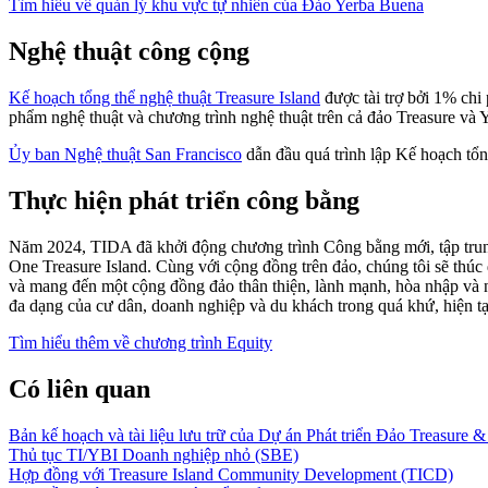
Tìm hiểu về quản lý khu vực tự nhiên của Đảo Yerba Buena
Nghệ thuật công cộng
Kế hoạch tổng thể nghệ thuật Treasure Island
được tài trợ bởi 1% chi
phẩm nghệ thuật và chương trình nghệ thuật trên cả đảo Treasure và
Ủy ban Nghệ thuật San Francisco
dẫn đầu quá trình lập Kế hoạch tổn
Thực hiện phát triển công bằng
Năm 2024, TIDA đã khởi động chương trình Công bằng mới, tập trung
One Treasure Island. Cùng với cộng đồng trên đảo, chúng tôi sẽ thúc
và mang đến một cộng đồng đảo thân thiện, lành mạnh, hòa nhập và 
đa dạng của cư dân, doanh nghiệp và du khách trong quá khứ, hiện tại
Tìm hiểu thêm về chương trình Equity
Có liên quan
Bản kế hoạch và tài liệu lưu trữ của Dự án Phát triển Đảo Treasure 
Thủ tục TI/YBI Doanh nghiệp nhỏ (SBE)
Hợp đồng với Treasure Island Community Development (TICD)