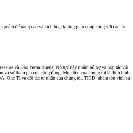
c quyền để nâng cao và kích hoạt không gian công cộng với các tác
easure và Đảo Yerba Buena. Nỗ lực này nhằm hỗ trợ và hợp tác với
ạn và sự tham gia của cộng đồng. Mục tiêu của chúng tôi là định hình
A, One TI và đối tác tư nhân của chúng tôi, TICD, nhằm tôn vinh sự