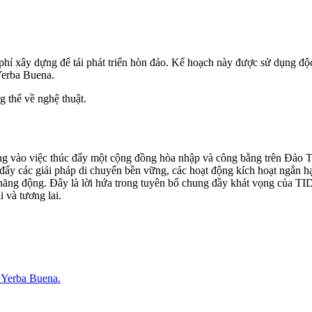
 phí xây dựng để tái phát triển hòn đảo. Kế hoạch này được sử dụng độ
 Yerba Buena.
g thể về nghệ thuật.
 vào việc thúc đẩy một cộng đồng hòa nhập và công bằng trên Đảo Tr
 đẩy các giải pháp di chuyển bền vững, các hoạt động kích hoạt ngắn h
năng động. Đây là lời hứa trong tuyên bố chung đầy khát vọng của TID
 và tương lai.
& Yerba Buena.