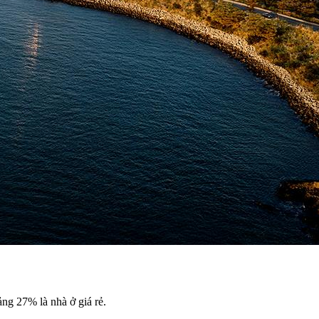
ng 27% là nhà ở giá rẻ.