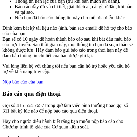
Thông tin liên lạc của bạn (trừ khi bạn muốn ẩn danh).
Báo cáo đầy đủ và chi tiết, giải thích ai, cái gì, ở đâu, khi nào
và tại sao.
Nếu bạn đã báo cáo thông tin này cho một địa điểm khác.
Đính kèm bất kỳ tài liệu nào (ảnh, bản sao email) để hỗ trợ cho báo
cáo của bạn.
Bạn sẽ có 10 ngày để hoàn thành báo cáo sau khi bắt đầu mẫu báo
cáo trực tuyến. Sau thời gian này, mọi thông tin bạn đã soạn thảo sẽ
không được lưu. Hãy đảm bảo gửi báo cáo trong thời hạn này để
đảm bảo thông tin chi tiết của bạn được ghi lại.
Vui lòng liên hệ với chúng tôi nếu bạn cần hỗ trợ hoặc yêu cầu hỗ
trợ về khả năng truy cập.
Nộp báo cáo của bạn
Báo cáo qua điện thoại
Gọi số 415-554-7657 trong giờ làm việc bình thường hoặc gọi số
311 bất kỳ lúc nào để nộp báo cáo qua điện thoại.
Hãy cho người điều hành biết rằng bạn muốn nộp báo cáo cho
Chương trình tố giác của Cơ quan kiểm soát.