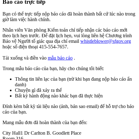
Báo cáo trực tiếp
Bạn có thể trực tiếp nộp báo cáo đã hoàn thành bất cứ lúc nào trong
giờ làm việc hành chính.
Nhân viên Văn phòng Kiểm toán chỉ tiếp nhận các báo cáo mới
theo lịch hẹn trước. Để đặt lịch hẹn, vui lòng liên hệ Chương trình
Bảo vệ Người tố giác qua địa chỉ email
whistleblower@sfgov.org
hoặc số điện thoại 415-554-7657.
Tải xuống và điền vào
mẫu báo cáo
.
Trong mẫu báo cáo của bạn, hãy cho chúng tôi biết:
Thông tin liên lạc của bạn (trừ khi bạn đang nộp báo cáo ẩn
danh)
Chuyện gì đã xảy ra thế
Bất kỳ hành động nào khác bạn đã thực hiện
Đính kèm bất kỳ tài liệu nào (ảnh, bản sao email) để hỗ trợ cho báo
cáo của bạn.
Mang mẫu đơn đã hoàn thành của bạn đến:
City Hall
1 Dr Carlton B. Goodlett Place
Room 316