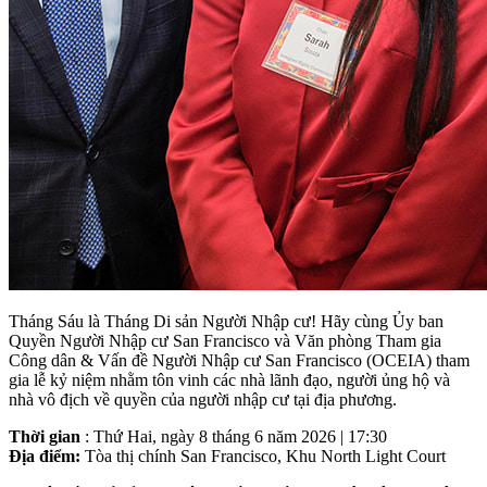
Tháng Sáu là Tháng Di sản Người Nhập cư! Hãy cùng Ủy ban
Quyền Người Nhập cư San Francisco và Văn phòng Tham gia
Công dân & Vấn đề Người Nhập cư San Francisco (OCEIA) tham
gia lễ kỷ niệm nhằm tôn vinh các nhà lãnh đạo, người ủng hộ và
nhà vô địch về quyền của người nhập cư tại địa phương.
Thời gian
: Thứ Hai, ngày 8 tháng 6 năm 2026 | 17:30
Địa điểm:
Tòa thị chính San Francisco, Khu North Light Court