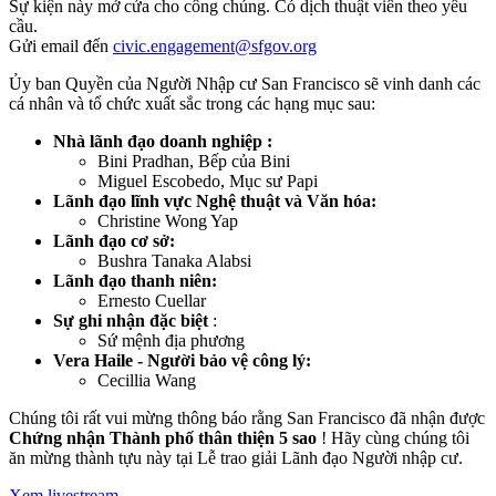
Sự kiện này mở cửa cho công chúng. Có dịch thuật viên theo yêu
cầu.
Gửi email đến
civic.engagement@sfgov.org
Ủy ban Quyền của Người Nhập cư San Francisco sẽ vinh danh các
cá nhân và tổ chức xuất sắc trong các hạng mục sau:
Nhà lãnh đạo doanh nghiệp
:
Bini Pradhan, Bếp của Bini
Miguel Escobedo, Mục sư Papi
Lãnh đạo lĩnh vực Nghệ thuật và Văn hóa:
Christine Wong Yap
Lãnh đạo cơ sở:
Bushra Tanaka Alabsi
Lãnh đạo thanh niên:
Ernesto Cuellar
Sự ghi nhận đặc biệt
:
Sứ mệnh địa phương
Vera Haile - Người bảo vệ công lý:
Cecillia Wang
Chúng tôi rất vui mừng thông báo rằng San Francisco đã nhận được
Chứng nhận Thành phố thân thiện 5 sao
! Hãy cùng chúng tôi
ăn mừng thành tựu này tại Lễ trao giải Lãnh đạo Người nhập cư.
Xem livestream