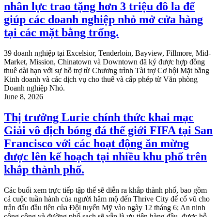
nhân lực trao tặng hơn 3 triệu đô la để
giúp các doanh nghiệp nhỏ mở cửa hàng
tại các mặt bằng trống.
39 doanh nghiệp tại Excelsior, Tenderloin, Bayview, Fillmore, Mid-
Market, Mission, Chinatown và Downtown đã ký được hợp đồng
thuê dài hạn với sự hỗ trợ từ Chương trình Tài trợ Cơ hội Mặt bằng
Kinh doanh và các dịch vụ cho thuê và cấp phép từ Văn phòng
Doanh nghiệp Nhỏ.
June 8, 2026
Thị trưởng Lurie chính thức khai mạc
Giải vô địch bóng đá thế giới FIFA tại San
Francisco với các hoạt động ăn mừng
được lên kế hoạch tại nhiều khu phố trên
khắp thành phố.
Các buổi xem trực tiếp tập thể sẽ diễn ra khắp thành phố, bao gồm
cả cuộc tuần hành của người hâm mộ đến Thrive City để cổ vũ cho
trận đấu đầu tiên của Đội tuyển Mỹ vào ngày 12 tháng 6; An ninh
công cộng và đường phố sạch sẽ vẫn là ưu tiên hàng đầu, được hỗ